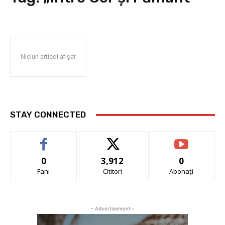
Niciun articol afișat
STAY CONNECTED
0
3,912
0
Fani
Cititori
Abonați
- Advertisement -