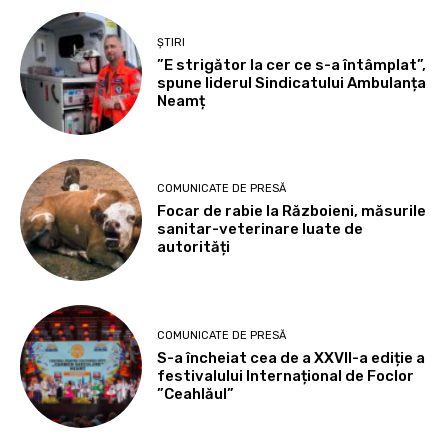
ȘTIRI
”E strigător la cer ce s-a întâmplat”,
spune liderul Sindicatului Ambulanța
Neamț
COMUNICATE DE PRESĂ
Focar de rabie la Războieni, măsurile
sanitar-veterinare luate de
autorități
COMUNICATE DE PRESĂ
S-a încheiat cea de a XXVII-a ediție a
festivalului Internațional de Foclor
”Ceahlăul”