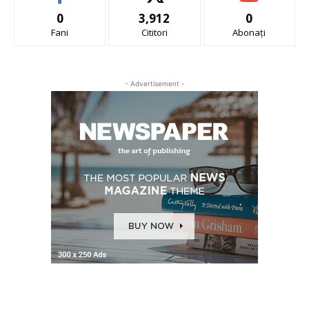
0
3,912
0
Fani
Cititori
Abonați
- Advertisement -