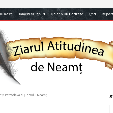
 Cu Rost
Oameni Și Locuri
Galeria Cu Portrete
Știri
Report
ență Petrodava al județului Neamț
S