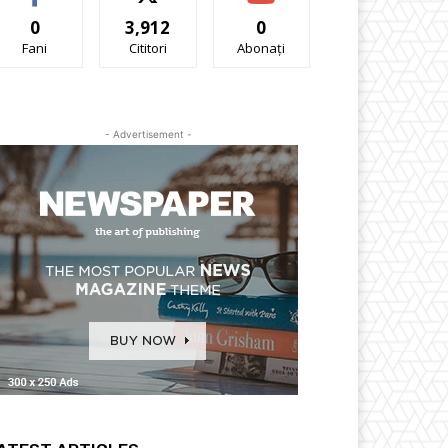
0
3,912
0
Fani
Cititori
Abonați
- Advertisement -