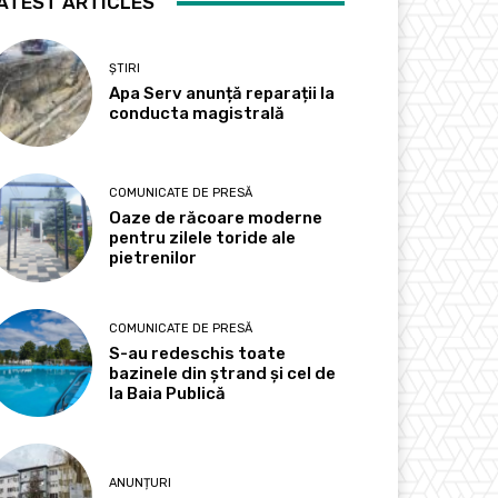
ATEST ARTICLES
ȘTIRI
Apa Serv anunță reparații la
conducta magistrală
COMUNICATE DE PRESĂ
Oaze de răcoare moderne
pentru zilele toride ale
pietrenilor
COMUNICATE DE PRESĂ
S-au redeschis toate
bazinele din ștrand și cel de
la Baia Publică
ANUNȚURI