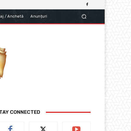
aj / Anchetă
Anunțuri
TAY CONNECTED