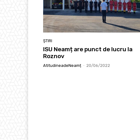
ȘTIRI
ISU Neamț are punct de lucru la
Roznov
AtitudineadeNeamț
-
20/06/2022