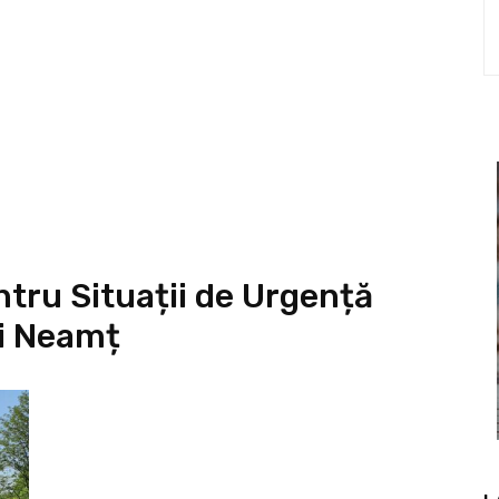
ntru Situații de Urgență
ui Neamț