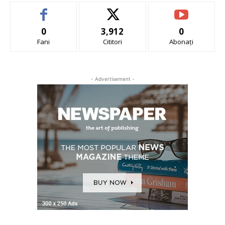
0
3,912
0
Fani
Cititori
Abonați
- Advertisement -