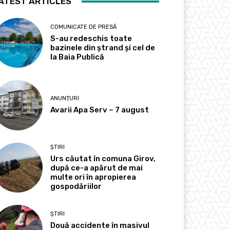
ATEST ARTICLES
COMUNICATE DE PRESĂ
S-au redeschis toate
bazinele din ștrand și cel de
la Baia Publică
ANUNȚURI
Avarii Apa Serv – 7 august
ȘTIRI
Urs căutat în comuna Girov,
după ce-a apărut de mai
multe ori în apropierea
gospodăriilor
ȘTIRI
Două accidente în masivul