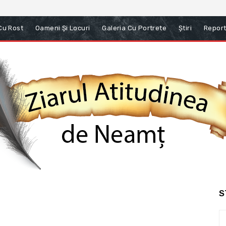
 Cu Rost
Oameni Și Locuri
Galeria Cu Portrete
Știri
Report
S