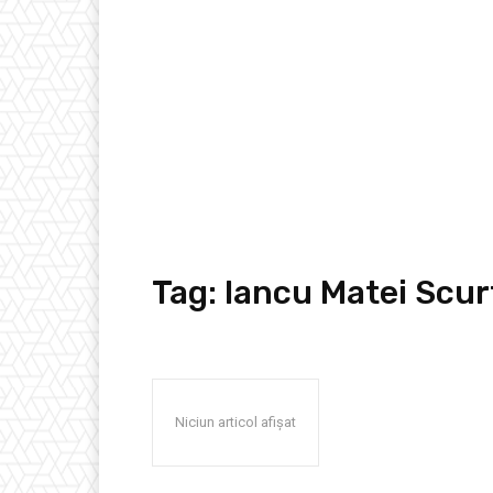
Tag:
Iancu Matei Scur
Niciun articol afișat