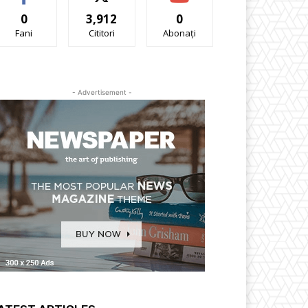
0
3,912
0
Fani
Cititori
Abonați
- Advertisement -