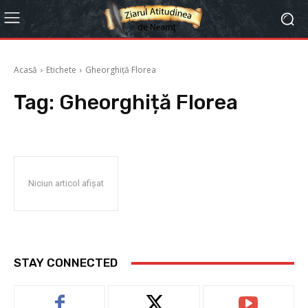
Acasă
Etichete
Gheorghiță Florea
Tag:
Gheorghiță Florea
Niciun articol afișat
STAY CONNECTED