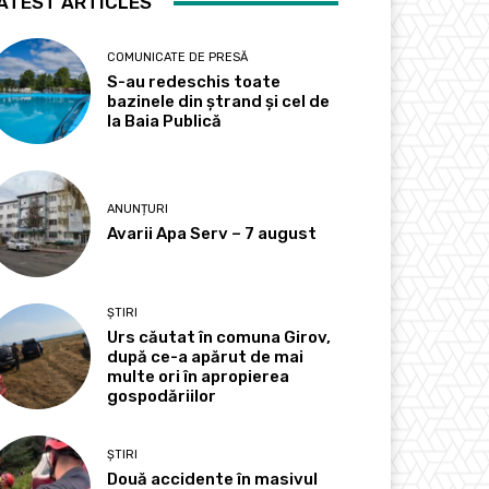
ATEST ARTICLES
COMUNICATE DE PRESĂ
S-au redeschis toate
bazinele din ștrand și cel de
la Baia Publică
ANUNȚURI
Avarii Apa Serv – 7 august
ȘTIRI
Urs căutat în comuna Girov,
după ce-a apărut de mai
multe ori în apropierea
gospodăriilor
ȘTIRI
Două accidente în masivul