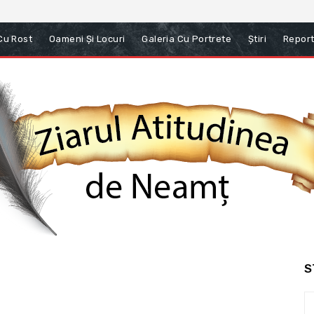
 Cu Rost
Oameni Și Locuri
Galeria Cu Portrete
Știri
Report
S