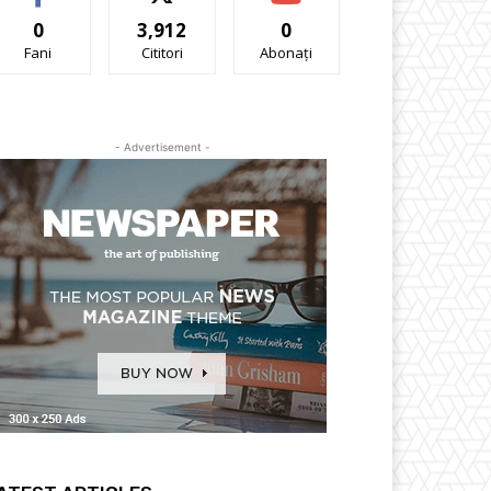
0
3,912
0
Fani
Cititori
Abonați
- Advertisement -