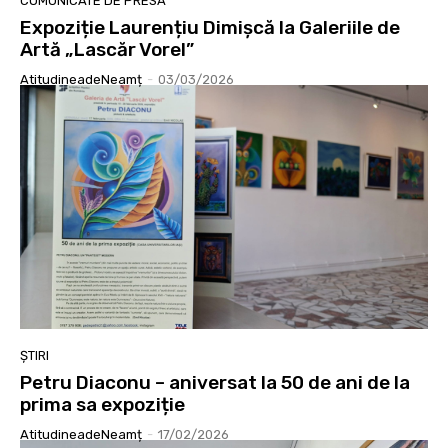
COMUNICATE DE PRESĂ
Expoziție Laurențiu Dimișcă la Galeriile de
Artă „Lascăr Vorel”
AtitudineadeNeamț
-
03/03/2026
ȘTIRI
Petru Diaconu – aniversat la 50 de ani de la
prima sa expoziție
AtitudineadeNeamț
-
17/02/2026