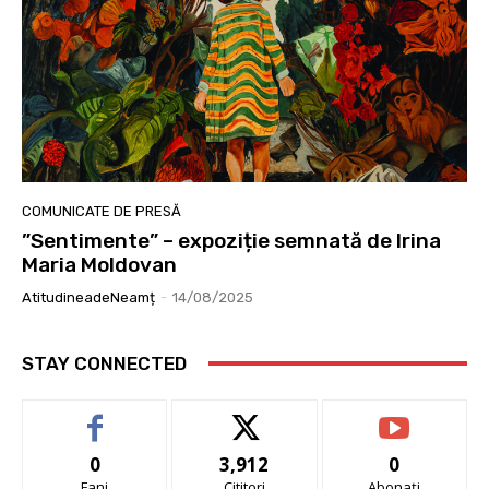
COMUNICATE DE PRESĂ
”Sentimente” – expoziție semnată de Irina
Maria Moldovan
AtitudineadeNeamț
-
14/08/2025
STAY CONNECTED
0
3,912
0
Fani
Cititori
Abonați