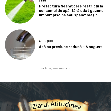
ȘTIRI
Prefectura Neamț cere restricții la
consumul de apă: fără udat gazonul,
umplut piscine sau spălat mașini
ANUNȚURI
Apă cu presiune redusă – 6 august
Încărcați mai multe