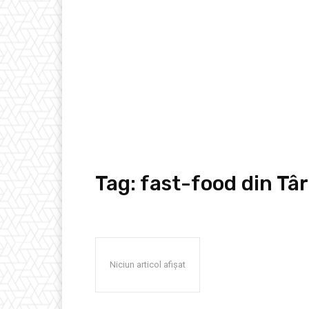
Tag:
fast-food din T
Niciun articol afișat