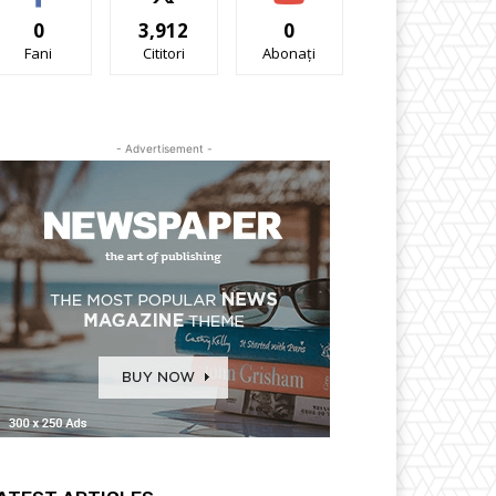
0
3,912
0
Fani
Cititori
Abonați
- Advertisement -