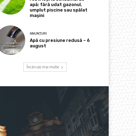
apă: fără udat gazonul,
umplut piscine sau spălat
mașini
ANUNȚURI
Apă cu presiune redusă – 6
august
Încărcați mai multe