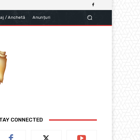
aj / Anchetă
Anunțuri
TAY CONNECTED