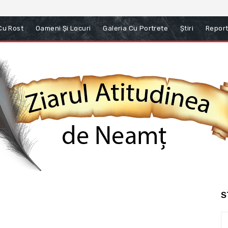
 Cu Rost
Oameni Și Locuri
Galeria Cu Portrete
Știri
Report
S