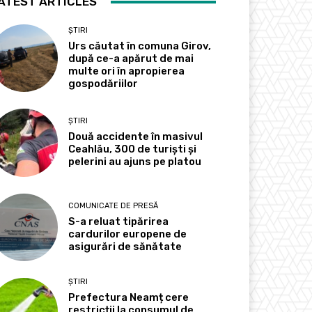
ATEST ARTICLES
ȘTIRI
Urs căutat în comuna Girov,
după ce-a apărut de mai
multe ori în apropierea
gospodăriilor
ȘTIRI
Două accidente în masivul
Ceahlău, 300 de turiști și
pelerini au ajuns pe platou
COMUNICATE DE PRESĂ
S-a reluat tipărirea
cardurilor europene de
asigurări de sănătate
ȘTIRI
Prefectura Neamț cere
restricții la consumul de