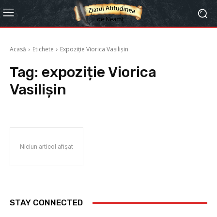
Acasă
Etichete
Expoziție Viorica Vasilișin
Tag:
expoziție Viorica
Vasilișin
Niciun articol afișat
STAY CONNECTED