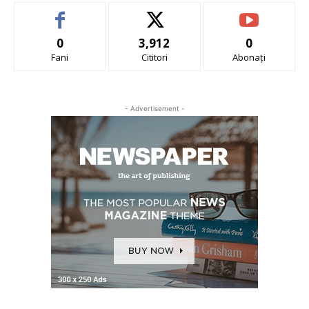
0
3,912
0
Fani
Cititori
Abonați
- Advertisement -