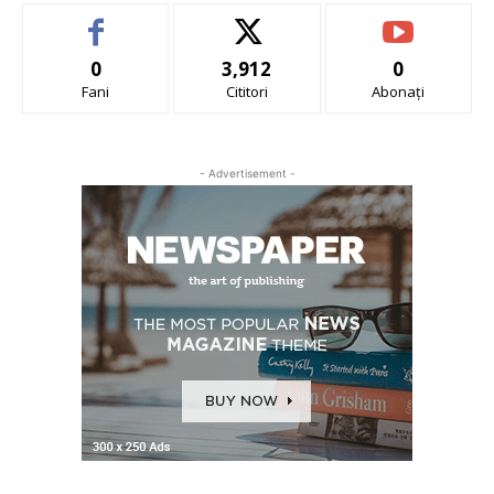
0
3,912
0
Fani
Cititori
Abonați
- Advertisement -