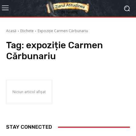
Acasă
Etichete
Expoziție Carmen Cărbunariu
Tag:
expoziție Carmen
Cărbunariu
Niciun articol afișat
STAY CONNECTED