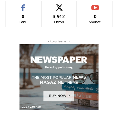
0
3,912
0
Fani
Cititori
Abonați
- Advertisement -