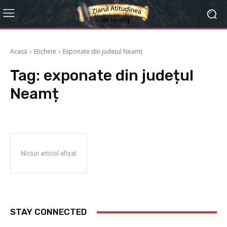
Acasă
Etichete
Exponate din județul Neamț
Tag:
exponate din județul
Neamț
Niciun articol afișat
STAY CONNECTED