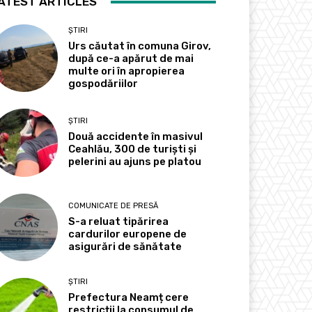
ATEST ARTICLES
ȘTIRI
Urs căutat în comuna Girov,
după ce-a apărut de mai
multe ori în apropierea
gospodăriilor
ȘTIRI
Două accidente în masivul
Ceahlău, 300 de turiști și
pelerini au ajuns pe platou
COMUNICATE DE PRESĂ
S-a reluat tipărirea
cardurilor europene de
asigurări de sănătate
ȘTIRI
Prefectura Neamț cere
restricții la consumul de