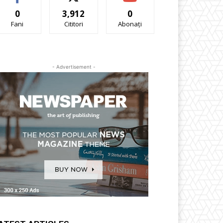
0
3,912
0
Fani
Cititori
Abonați
- Advertisement -