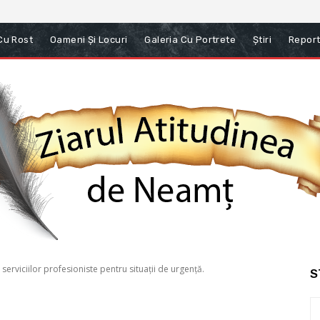
 Cu Rost
Oameni Și Locuri
Galeria Cu Portrete
Știri
Report
 serviciilor profesioniste pentru situaţii de urgenţă.
S