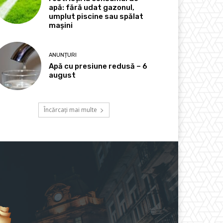
apă: fără udat gazonul,
umplut piscine sau spălat
mașini
ANUNȚURI
Apă cu presiune redusă – 6
august
Încărcați mai multe