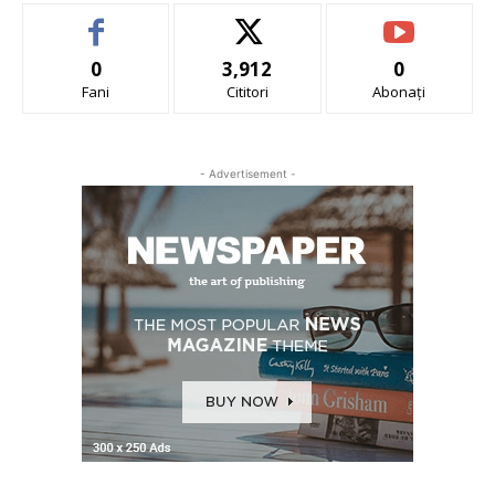
0
3,912
0
Fani
Cititori
Abonați
- Advertisement -