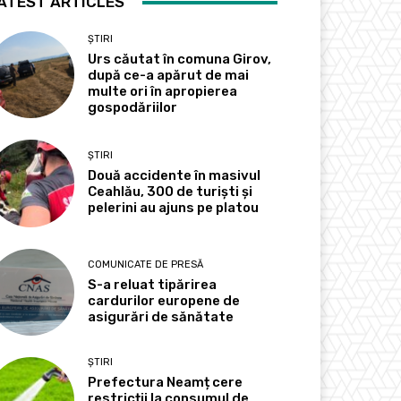
ATEST ARTICLES
ȘTIRI
Urs căutat în comuna Girov,
după ce-a apărut de mai
multe ori în apropierea
gospodăriilor
ȘTIRI
Două accidente în masivul
Ceahlău, 300 de turiști și
pelerini au ajuns pe platou
COMUNICATE DE PRESĂ
S-a reluat tipărirea
cardurilor europene de
asigurări de sănătate
ȘTIRI
Prefectura Neamț cere
restricții la consumul de