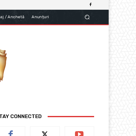
aj / Anchetă
Anunțuri
TAY CONNECTED