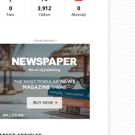
0
3,912
0
Fani
Cititori
Abonați
- Advertisement -