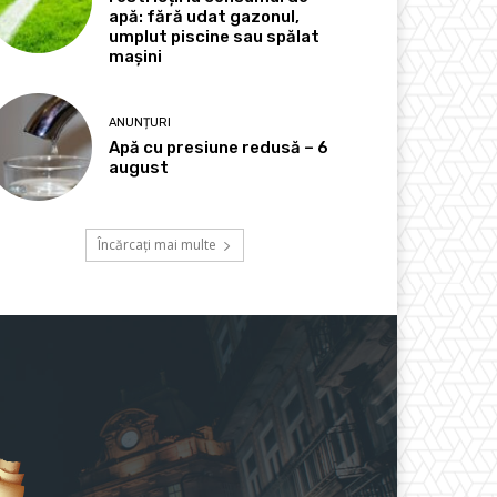
apă: fără udat gazonul,
umplut piscine sau spălat
mașini
ANUNȚURI
Apă cu presiune redusă – 6
august
Încărcați mai multe