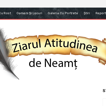
 Cu Rost
Oameni Și Locuri
Galeria Cu Portrete
Știri
Report
S