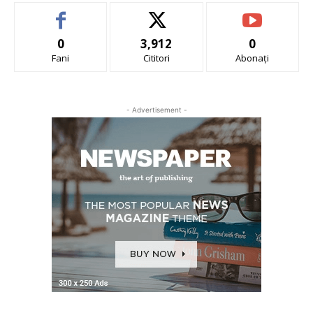
0
3,912
0
Fani
Cititori
Abonați
- Advertisement -