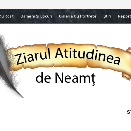
 Cu Rost
Oameni Și Locuri
Galeria Cu Portrete
Știri
Report
S