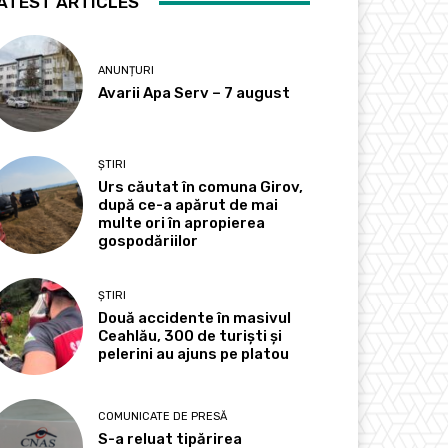
ATEST ARTICLES
ANUNȚURI
Avarii Apa Serv – 7 august
ȘTIRI
Urs căutat în comuna Girov,
după ce-a apărut de mai
multe ori în apropierea
gospodăriilor
ȘTIRI
Două accidente în masivul
Ceahlău, 300 de turiști și
pelerini au ajuns pe platou
COMUNICATE DE PRESĂ
S-a reluat tipărirea