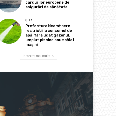
cardurilor europene de
asigurări de sănătate
ȘTIRI
Prefectura Neamț cere
restricții la consumul de
apă: fără udat gazonul,
umplut piscine sau spălat
mașini
Încărcați mai multe