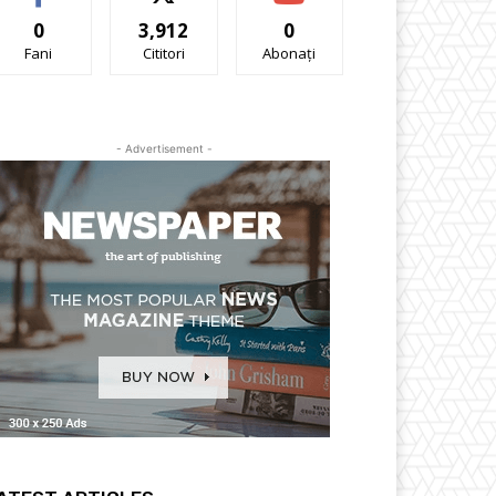
0
3,912
0
Fani
Cititori
Abonați
- Advertisement -