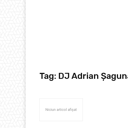
Tag:
DJ Adrian Șagun
Niciun articol afișat