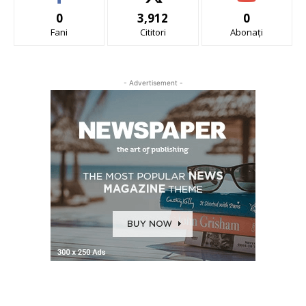
0
3,912
0
Fani
Cititori
Abonați
- Advertisement -