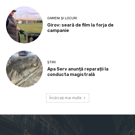
OAMENI ȘI LOCURI
Girov: seară de film la forja de
campanie
ȘTIRI
Apa Serv anunță reparații la
conducta magistrală
Încărcați mai multe