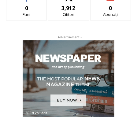
0
3,912
0
Fani
Cititori
Abonați
- Advertisement -