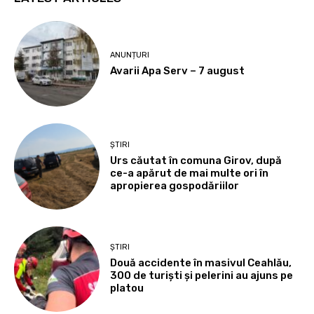
ANUNȚURI
Avarii Apa Serv – 7 august
ȘTIRI
Urs căutat în comuna Girov, după
ce-a apărut de mai multe ori în
apropierea gospodăriilor
ȘTIRI
Două accidente în masivul Ceahlău,
300 de turiști și pelerini au ajuns pe
platou