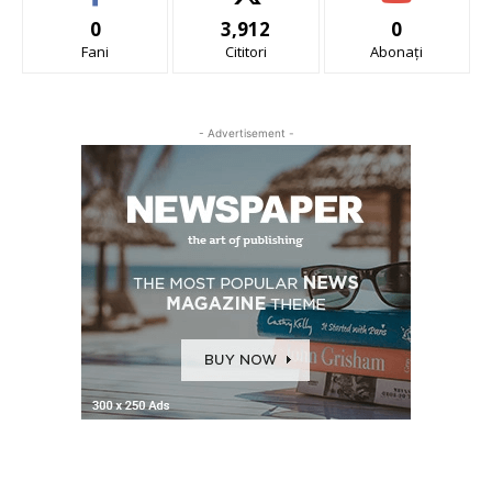
0
3,912
0
Fani
Cititori
Abonați
- Advertisement -