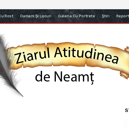
 Cu Rost
Oameni Și Locuri
Galeria Cu Portrete
Știri
Report
S