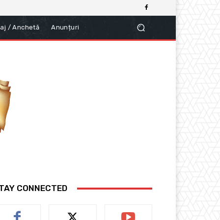
aj / Anchetă
Anunțuri
TAY CONNECTED