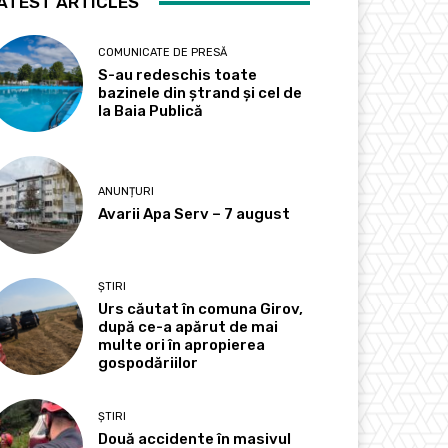
ATEST ARTICLES
COMUNICATE DE PRESĂ
S-au redeschis toate
bazinele din ștrand și cel de
la Baia Publică
ANUNȚURI
Avarii Apa Serv – 7 august
ȘTIRI
Urs căutat în comuna Girov,
după ce-a apărut de mai
multe ori în apropierea
gospodăriilor
ȘTIRI
Două accidente în masivul