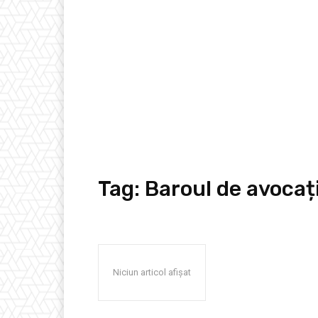
Tag:
Baroul de avoca
Niciun articol afișat