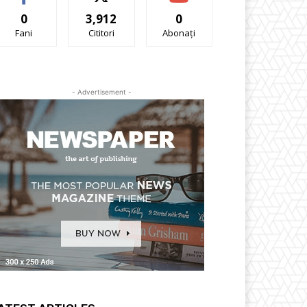
0
3,912
0
Fani
Cititori
Abonați
- Advertisement -