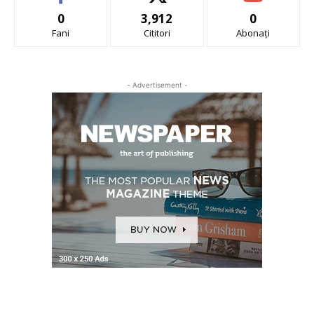
0
3,912
0
Fani
Cititori
Abonați
- Advertisement -