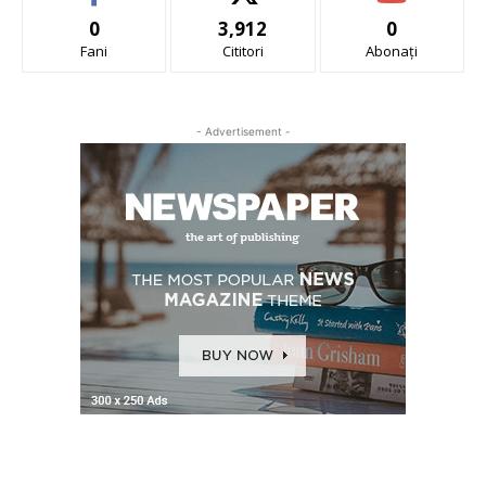
0
3,912
0
Fani
Cititori
Abonați
- Advertisement -