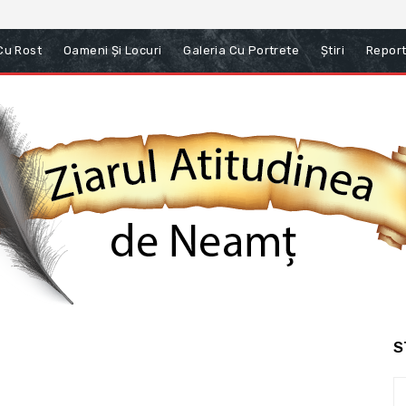
 Cu Rost
Oameni Și Locuri
Galeria Cu Portrete
Știri
Report
S