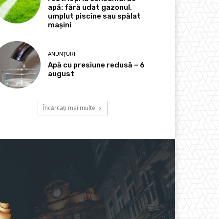
apă: fără udat gazonul,
umplut piscine sau spălat
mașini
ANUNȚURI
Apă cu presiune redusă – 6
august
Încărcați mai multe