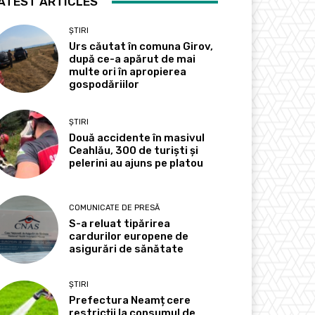
ATEST ARTICLES
ȘTIRI
Urs căutat în comuna Girov,
după ce-a apărut de mai
multe ori în apropierea
gospodăriilor
ȘTIRI
Două accidente în masivul
Ceahlău, 300 de turiști și
pelerini au ajuns pe platou
COMUNICATE DE PRESĂ
S-a reluat tipărirea
cardurilor europene de
asigurări de sănătate
ȘTIRI
Prefectura Neamț cere
restricții la consumul de