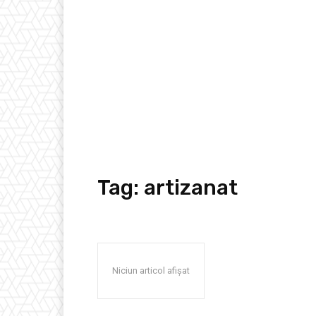
Tag:
artizanat
Niciun articol afișat