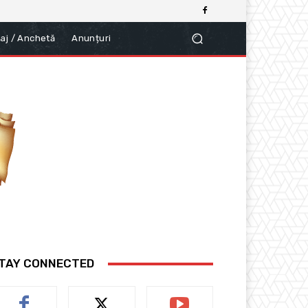
aj / Anchetă
Anunțuri
TAY CONNECTED