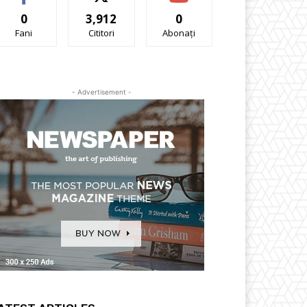
0
3,912
0
Fani
Cititori
Abonați
- Advertisement -