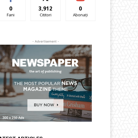
0
3,912
0
Fani
Cititori
Abonați
- Advertisement -