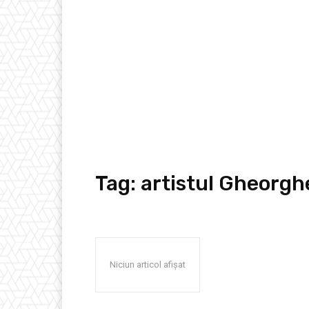
Tag:
artistul Gheorghe
Niciun articol afișat