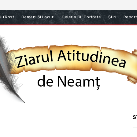
 Cu Rost
Oameni Și Locuri
Galeria Cu Portrete
Știri
Report
S