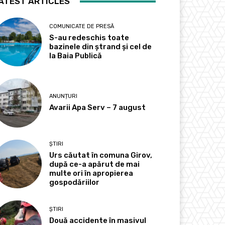
ATEST ARTICLES
COMUNICATE DE PRESĂ
S-au redeschis toate
bazinele din ștrand și cel de
la Baia Publică
ANUNȚURI
Avarii Apa Serv – 7 august
ȘTIRI
Urs căutat în comuna Girov,
după ce-a apărut de mai
multe ori în apropierea
gospodăriilor
ȘTIRI
Două accidente în masivul