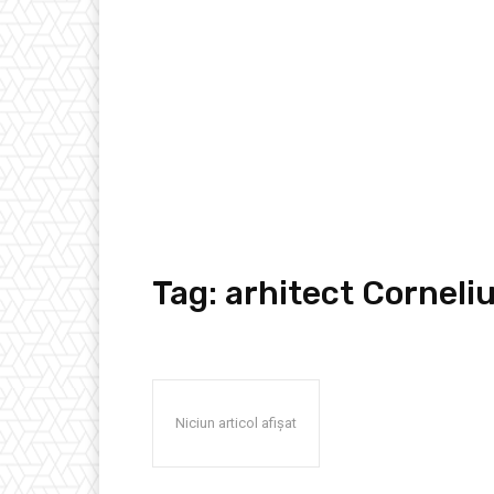
Tag:
arhitect Corneli
Niciun articol afișat