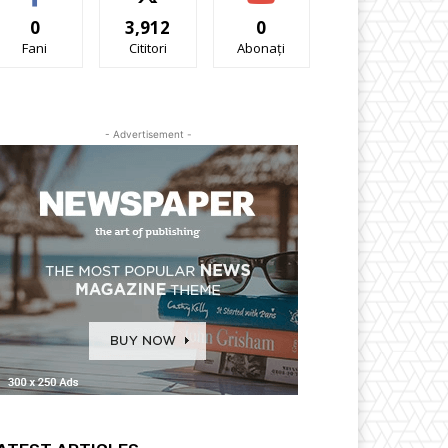
0
3,912
0
Fani
Cititori
Abonați
- Advertisement -