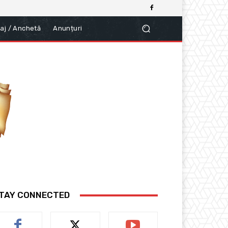
aj / Anchetă
Anunțuri
TAY CONNECTED