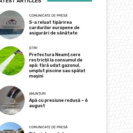
ATEST ARTICLES
COMUNICATE DE PRESĂ
S-a reluat tipărirea
cardurilor europene de
asigurări de sănătate
ȘTIRI
Prefectura Neamț cere
restricții la consumul de
apă: fără udat gazonul,
umplut piscine sau spălat
mașini
ANUNȚURI
Apă cu presiune redusă – 6
august
COMUNICATE DE PRESĂ