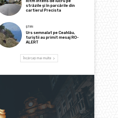
Ritm intens de lucru pe
străzile și în parcările din
cartierul Precista
ȘTIRI
Urs semnalat pe Ceahlău,
turiștii au primit mesaj RO-
ALERT
Încărcați mai multe