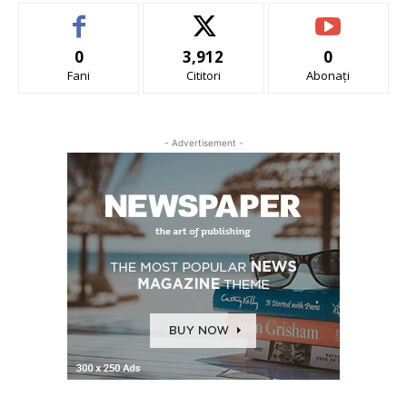
0
3,912
0
Fani
Cititori
Abonați
- Advertisement -