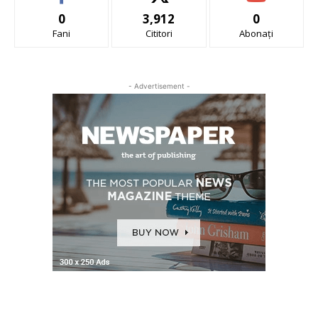
0
3,912
0
Fani
Cititori
Abonați
- Advertisement -