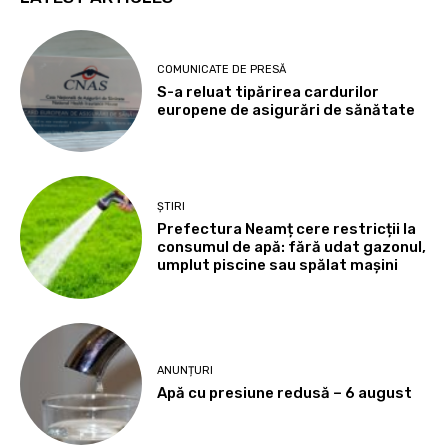
COMUNICATE DE PRESĂ
S-a reluat tipărirea cardurilor
europene de asigurări de sănătate
ȘTIRI
Prefectura Neamț cere restricții la
consumul de apă: fără udat gazonul,
umplut piscine sau spălat mașini
ANUNȚURI
Apă cu presiune redusă – 6 august