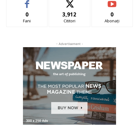
0
3,912
0
Fani
Cititori
Abonați
- Advertisement -