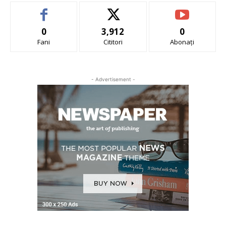
0
3,912
0
Fani
Cititori
Abonați
- Advertisement -