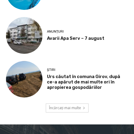
ANUNȚURI
Avarii Apa Serv – 7 august
ȘTIRI
Urs căutat în comuna Girov, după
ce-a apărut de mai multe ori în
apropierea gospodăriilor
Încărcați mai multe