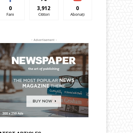
0
3,912
0
Fani
Cititori
Abonați
- Advertisement -