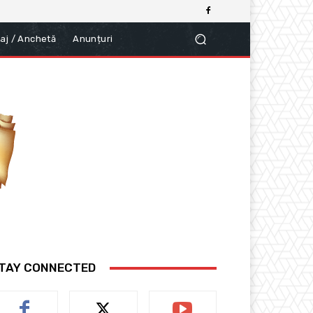
aj / Anchetă
Anunțuri
TAY CONNECTED