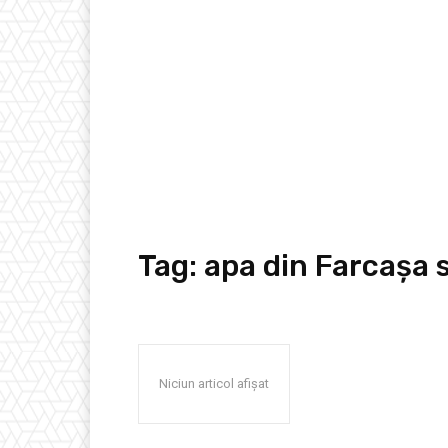
Tag:
apa din Farcașa 
Niciun articol afișat