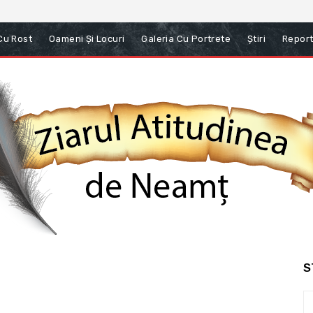
 Cu Rost
Oameni Și Locuri
Galeria Cu Portrete
Știri
Report
S