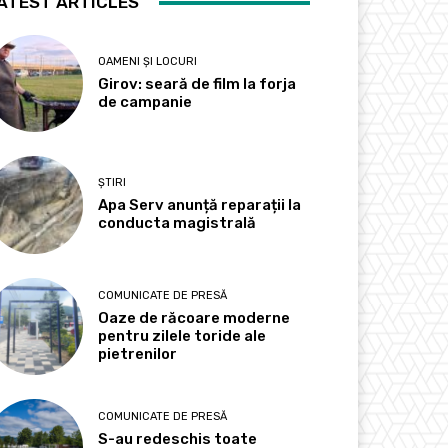
ATEST ARTICLES
OAMENI ȘI LOCURI
Girov: seară de film la forja
de campanie
ȘTIRI
Apa Serv anunță reparații la
conducta magistrală
COMUNICATE DE PRESĂ
Oaze de răcoare moderne
pentru zilele toride ale
pietrenilor
COMUNICATE DE PRESĂ
S-au redeschis toate