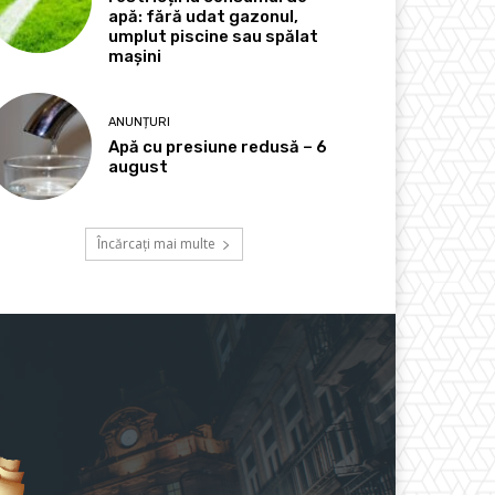
apă: fără udat gazonul,
umplut piscine sau spălat
mașini
ANUNȚURI
Apă cu presiune redusă – 6
august
Încărcați mai multe