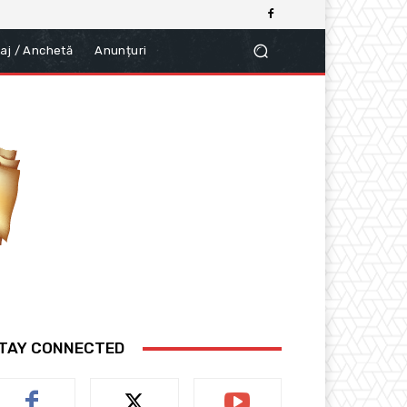
aj / Anchetă
Anunțuri
TAY CONNECTED