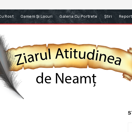
 Cu Rost
Oameni Și Locuri
Galeria Cu Portrete
Știri
Report
S