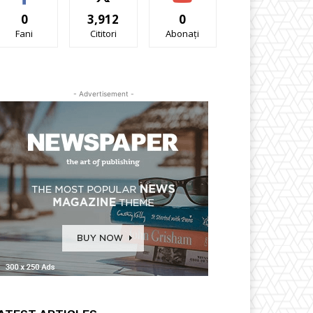
0
3,912
0
Fani
Cititori
Abonați
- Advertisement -