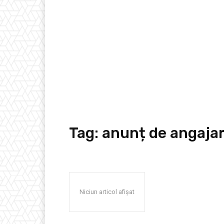
Tag:
anunț de angaja
Niciun articol afișat