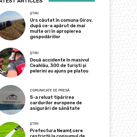
ATEST ARTICLES
ȘTIRI
Urs căutat în comuna Girov,
după ce-a apărut de mai
multe ori în apropierea
gospodăriilor
ȘTIRI
Două accidente în masivul
Ceahlău, 300 de turiști și
pelerini au ajuns pe platou
COMUNICATE DE PRESĂ
S-a reluat tipărirea
cardurilor europene de
asigurări de sănătate
ȘTIRI
Prefectura Neamț cere
restricții la consumul de