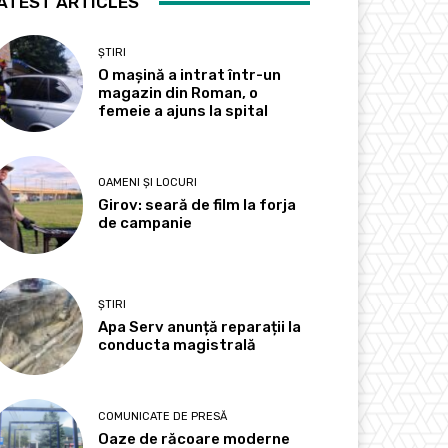
ATEST ARTICLES
ȘTIRI
O mașină a intrat într-un
magazin din Roman, o
femeie a ajuns la spital
OAMENI ȘI LOCURI
Girov: seară de film la forja
de campanie
ȘTIRI
Apa Serv anunță reparații la
conducta magistrală
COMUNICATE DE PRESĂ
Oaze de răcoare moderne