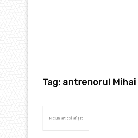
Tag:
antrenorul Mihai
Niciun articol afișat