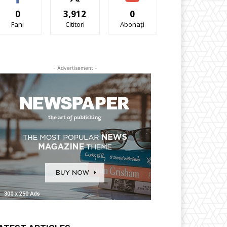
0
3,912
0
Fani
Cititori
Abonați
- Advertisement -