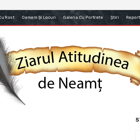
 Cu Rost
Oameni Și Locuri
Galeria Cu Portrete
Știri
Report
S