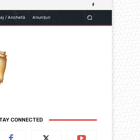
aj / Anchetă
Anunțuri
TAY CONNECTED