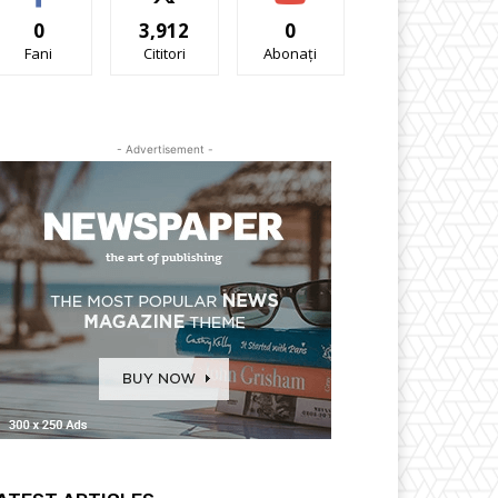
0
3,912
0
Fani
Cititori
Abonați
- Advertisement -