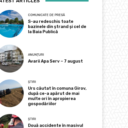
ATEST ARTICLES
COMUNICATE DE PRESĂ
S-au redeschis toate
bazinele din ștrand și cel de
la Baia Publică
ANUNȚURI
Avarii Apa Serv – 7 august
ȘTIRI
Urs căutat în comuna Girov,
după ce-a apărut de mai
multe ori în apropierea
gospodăriilor
ȘTIRI
Două accidente în masivul