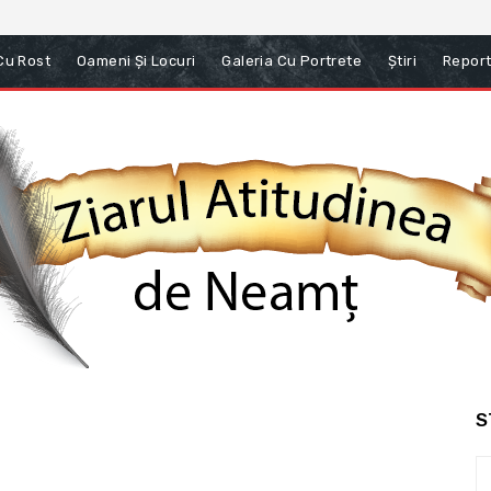
 Cu Rost
Oameni Și Locuri
Galeria Cu Portrete
Știri
Report
S