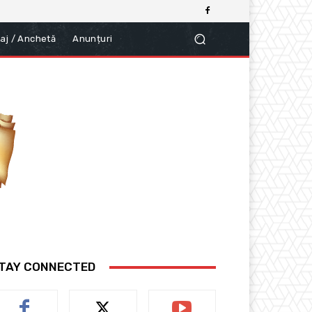
aj / Anchetă
Anunțuri
TAY CONNECTED