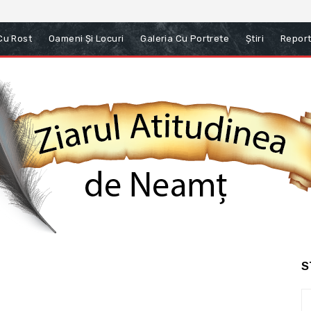
 Cu Rost
Oameni Și Locuri
Galeria Cu Portrete
Știri
Report
S