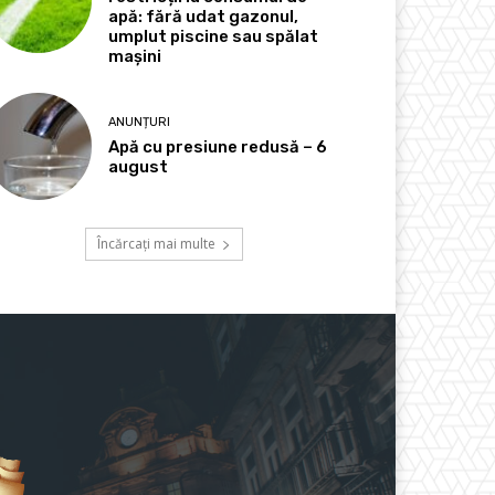
apă: fără udat gazonul,
umplut piscine sau spălat
mașini
ANUNȚURI
Apă cu presiune redusă – 6
august
Încărcați mai multe