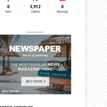
0
3,912
0
Fani
Cititori
Abonați
- Advertisement -