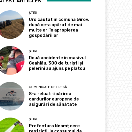
ATEST ARTICLES
ȘTIRI
Urs căutat în comuna Girov,
după ce-a apărut de mai
multe ori în apropierea
gospodăriilor
ȘTIRI
Două accidente în masivul
Ceahlău, 300 de turiști și
pelerini au ajuns pe platou
COMUNICATE DE PRESĂ
S-a reluat tipărirea
cardurilor europene de
asigurări de sănătate
ȘTIRI
Prefectura Neamț cere
restricții la consumul de