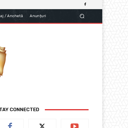
aj / Anchetă
Anunțuri
TAY CONNECTED