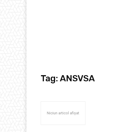
Tag:
ANSVSA
Niciun articol afișat