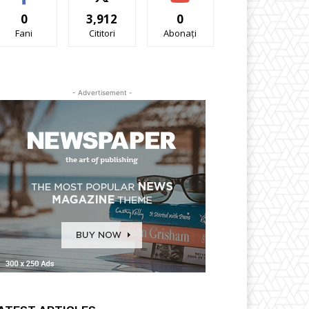
0
3,912
0
Fani
Cititori
Abonați
- Advertisement -