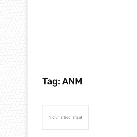
Tag:
ANM
Niciun articol afișat