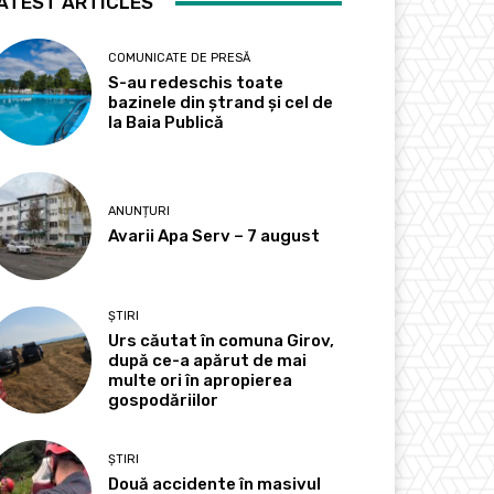
ATEST ARTICLES
COMUNICATE DE PRESĂ
S-au redeschis toate
bazinele din ștrand și cel de
la Baia Publică
ANUNȚURI
Avarii Apa Serv – 7 august
ȘTIRI
Urs căutat în comuna Girov,
după ce-a apărut de mai
multe ori în apropierea
gospodăriilor
ȘTIRI
Două accidente în masivul