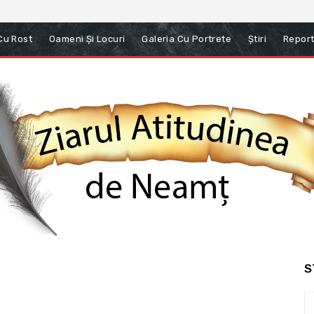
 Cu Rost
Oameni Și Locuri
Galeria Cu Portrete
Știri
Report
S