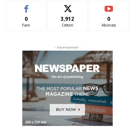
0
3,912
0
Fani
Cititori
Abonați
- Advertisement -