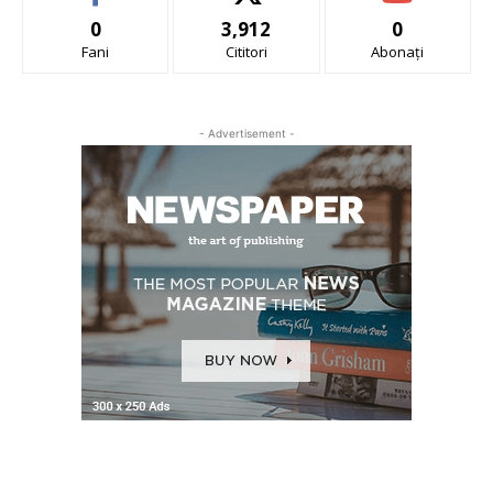
0
3,912
0
Fani
Cititori
Abonați
- Advertisement -