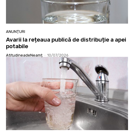
ANUNȚURI
Avarii la rețeaua publică de distribuție a apei
potabile
AtitudineadeNeamț
-
10/07/2026