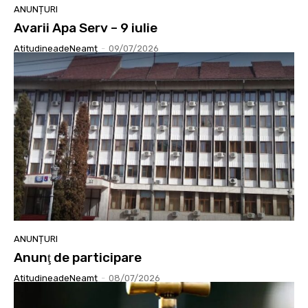
ANUNȚURI
Avarii Apa Serv – 9 iulie
AtitudineadeNeamț
-
09/07/2026
ANUNȚURI
Anunţ de participare
AtitudineadeNeamț
-
08/07/2026