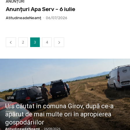
ANUNȚURI
Anunțuri Apa Serv – 6 iulie
AtitudineadeNeamț
-
06/07/2026
2
3
4
ȘTIRI
Urs căutat în comuna Girov, după ce-a
apărut de mai multe ori în apropierea
gospodăriilor
AtitudineadeNeamț
-
06/08/2026