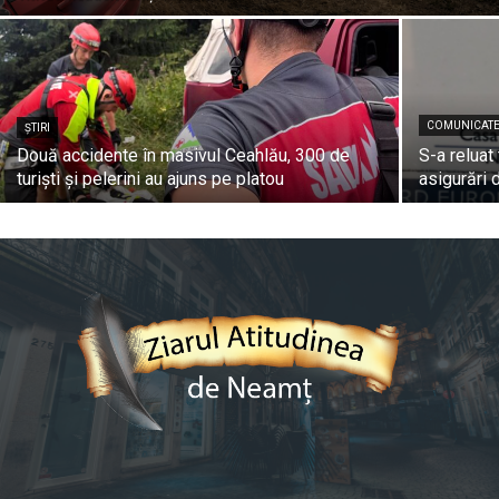
COMUNICATE
ȘTIRI
Două accidente în masivul Ceahlău, 300 de
S-a reluat
turiști și pelerini au ajuns pe platou
asigurări 