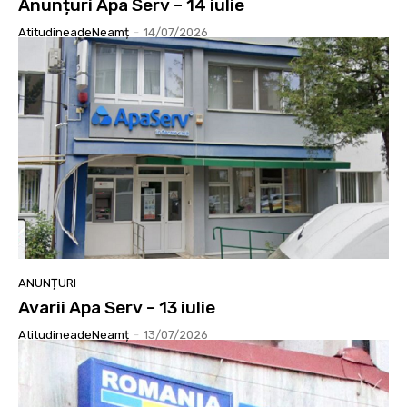
Anunțuri Apa Serv – 14 iulie
AtitudineadeNeamț
-
14/07/2026
ANUNȚURI
Avarii Apa Serv – 13 iulie
AtitudineadeNeamț
-
13/07/2026