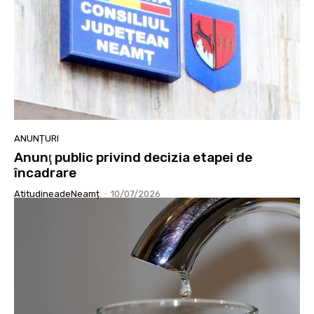
ANUNȚURI
Anunţ public privind decizia etapei de
încadrare
AtitudineadeNeamț
-
10/07/2026