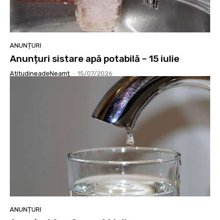
ANUNȚURI
Anunțuri sistare apă potabilă – 15 iulie
AtitudineadeNeamț
-
15/07/2026
ANUNȚURI