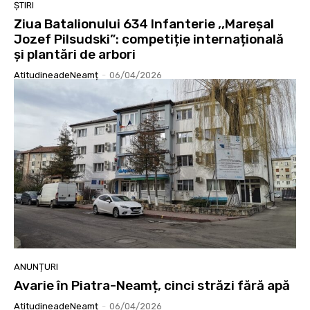
ȘTIRI
Ziua Batalionului 634 Infanterie ,,Mareșal
Jozef Pilsudski”: competiție internațională
și plantări de arbori
AtitudineadeNeamț
-
06/04/2026
ANUNȚURI
Avarie în Piatra-Neamț, cinci străzi fără apă
AtitudineadeNeamț
-
06/04/2026