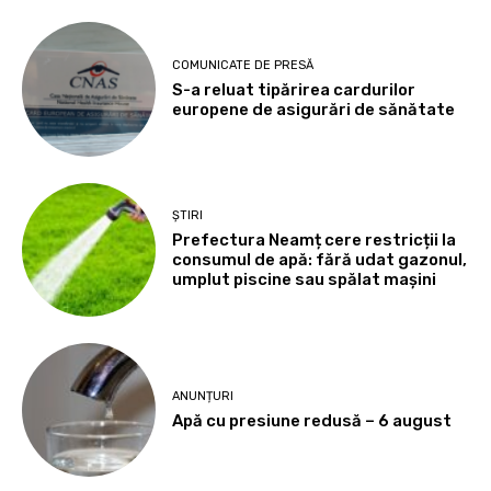
COMUNICATE DE PRESĂ
S-a reluat tipărirea cardurilor
europene de asigurări de sănătate
ȘTIRI
Prefectura Neamț cere restricții la
consumul de apă: fără udat gazonul,
umplut piscine sau spălat mașini
ANUNȚURI
Apă cu presiune redusă – 6 august