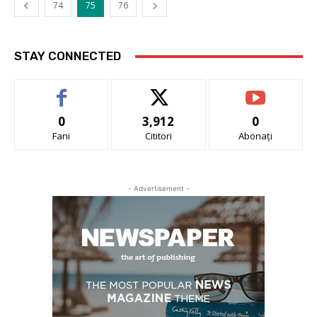
74
75
76
STAY CONNECTED
0
3,912
0
Fani
Cititori
Abonați
- Advertisement -