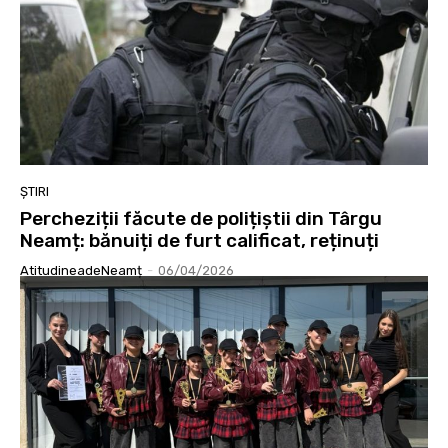
ȘTIRI
Percheziții făcute de polițiștii din Târgu
Neamț: bănuiți de furt calificat, reținuți
AtitudineadeNeamț
-
06/04/2026