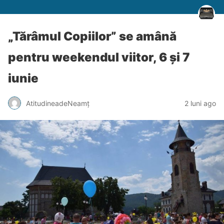
„Tărâmul Copiilor” se amână
pentru weekendul viitor, 6 și 7
iunie
AtitudineadeNeamț
2 luni ago