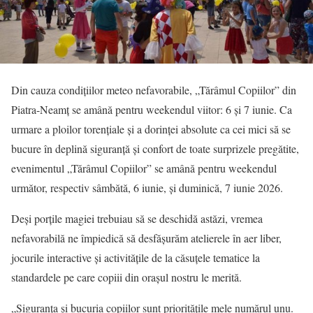
Din cauza condițiilor meteo nefavorabile, „Tărâmul Copiilor” din
Piatra-Neamț se amână pentru weekendul viitor: 6 și 7 iunie. Ca
urmare a ploilor torențiale și a dorinței absolute ca cei mici să se
bucure în deplină siguranță și confort de toate surprizele pregătite,
evenimentul „Tărâmul Copiilor” se amână pentru weekendul
următor, respectiv sâmbătă, 6 iunie, și duminică, 7 iunie 2026.
Deși porțile magiei trebuiau să se deschidă astăzi, vremea
nefavorabilă ne împiedică să desfășurăm atelierele în aer liber,
jocurile interactive și activitățile de la căsuțele tematice la
standardele pe care copiii din orașul nostru le merită.
„Siguranța și bucuria copiilor sunt prioritățile mele numărul unu.