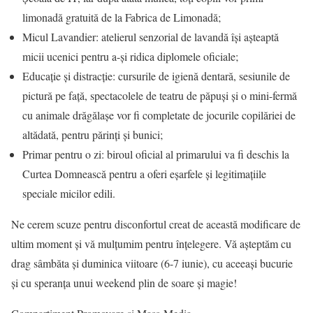
limonadă gratuită de la Fabrica de Limonadă;
Micul Lavandier: atelierul senzorial de lavandă își așteaptă
micii ucenici pentru a-și ridica diplomele oficiale;
Educație și distracție: cursurile de igienă dentară, sesiunile de
pictură pe față, spectacolele de teatru de păpuși și o mini-fermă
cu animale drăgălașe vor fi completate de jocurile copilăriei de
altădată, pentru părinți și bunici;
Primar pentru o zi: biroul oficial al primarului va fi deschis la
Curtea Domnească pentru a oferi eșarfele și legitimațiile
speciale micilor edili.
Ne cerem scuze pentru disconfortul creat de această modificare de
ultim moment și vă mulțumim pentru înțelegere. Vă așteptăm cu
drag sâmbăta și duminica viitoare (6-7 iunie), cu aceeași bucurie
și cu speranța unui weekend plin de soare și magie!