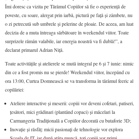
Îmi doresc ca vizita pe Tărâmul Copiilor să fie o experiență de
poveste, cu soare, alergat prin iarbă, pictură pe față și zâmbete, nu
o zi petrecută sub umbrele și pelerine de ploaie. De aceea, am luat
decizia de a muta întreaga sărbătoare în weekendul viitor. Toate
surprizele rămân valabile, iar energia noastră va fi dublă!”, a
declarat primarul Adrian Niță.
Toate activitățile și atelierele se mută integral pe 6 și 7 iunie: nimic
din ce a fost promis nu se pierde! Weekendul viitor, începând cu
ora 13:00, Curtea Domnească se va transforma în tărâmul feeric al
copilăriei:
Ateliere interactive și meserii: copiii vor deveni cofetari, patiseri,
țesători, mici grădinari (plantând copaci) și măcelari la
Carmangeria Tradițională a Copiilor decorată cu butaforie 3D;
Inovație și răsfăț: micii pasionați de tehnologie vor explora
Școala de IT, iar după atâta muncă, toți copiii vor primi