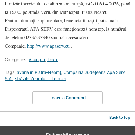
furnizării serviciului de alimentare cu apă, astăzi 06.04.2026, până
la 16.00, pe strada Verii, din Municipiul Piatra Neamț.
Pentru informații suplimentare, beneficiarii noștri pot suna la
Dispeceratul APA SERV care funcționează nonstop, la numărul
de telefon 0233/233340 sau pot accesa site-ul
Companiei
http://www.apaserv.eu
.
Categories:
Anunțuri
,
Texte
Tags:
avarie în Piatra-Neamț
,
Compania Județeană Apa Serv
S.A.
,
străzile Zefirului și Terasei
Leave a Comment
Back to top
Exit mobile version