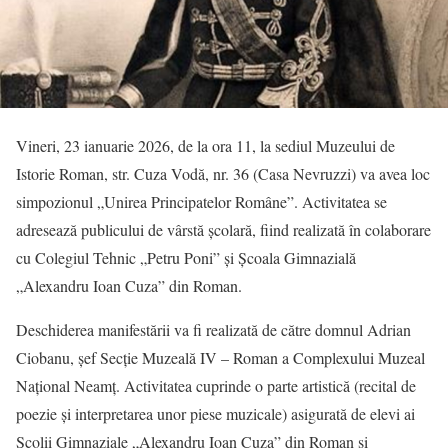
Vineri, 23 ianuarie 2026, de la ora 11, la sediul Muzeului de
Istorie Roman, str. Cuza Vodă, nr. 36 (Casa Nevruzzi) va avea loc
simpozionul „Unirea Principatelor Române”. Activitatea se
adresează publicului de vârstă școlară, fiind realizată în colaborare
cu Colegiul Tehnic „Petru Poni” și Şcoala Gimnazială
„Alexandru Ioan Cuza” din Roman.
Deschiderea manifestării va fi realizată de către domnul Adrian
Ciobanu, șef Secție Muzeală IV – Roman a Complexului Muzeal
Național Neamț. Activitatea cuprinde o parte artistică (recital de
poezie și interpretarea unor piese muzicale) asigurată de elevi ai
Școlii Gimnaziale „Alexandru Ioan Cuza” din Roman și