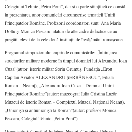
Colegiului Tehnic „Petru Poni”, dar și o parte științifică ce constă
în prezentarea unor comunicări circumscrise tematicii Unirii
Principatelor Române. Profesorii coordonatori sunt: Ana Maria
Doltu și Monica Pescaru, alături de alte cadre didactice ce au
pregătit elevii de la cele două instituții de învățământ romașcane.
Programul simpozionului cuprinde comunicările: „Înființarea
structurilor militare moderne în timpul domniei lui Alexandru Ioan
Cuza”(autor: istoric militar Sorin Grumuş, Fundația „Erou
Căpitan Aviator ALEXANDRU ȘERBĂNESCU”, Filiala
Roman – Neamț), „Alexandru Ioan Cuza – Domn al Unirii
Principatelor Române”(autor: muzeograf Iulia Cristina Lazăr,
Muzeul de Istorie Roman – Complexul Muzeal Național Neamț),
„Unioniști și antiunioniști la Roman”(autor: profesor Monica
Pescaru, Colegiul Tehnic „Petru Poni”).
Organizatori: Consiliul Județean Neamț, Complexul Muzeal