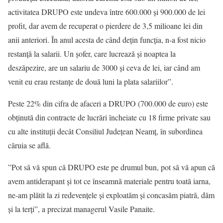
activitatea DRUPO este undeva între 600.000 și 900.000 de lei
profit, dar avem de recuperat o pierdere de 3,5 milioane lei din
anii anteriori. În anul acesta de când dețin funcția, n-a fost nicio
restanță la salarii. Un șofer, care lucrează și noaptea la
deszăpezire, are un salariu de 3000 și ceva de lei, iar când am
venit eu erau restanțe de două luni la plata salariilor”.
Peste 22% din cifra de afaceri a DRUPO (700.000 de euro) este
obținută din contracte de lucrări încheiate cu 18 firme private sau
cu alte instituții decât Consiliul Județean Neamț, în subordinea
căruia se află.
”Pot să vă spun că DRUPO este pe drumul bun, pot să vă apun că
avem antiderapant și tot ce înseamnă materiale pentru toată iarna,
ne-am plătit la zi redevențele și exploatăm și concasăm piatră, dăm
și la terți”, a precizat managerul Vasile Panaite.