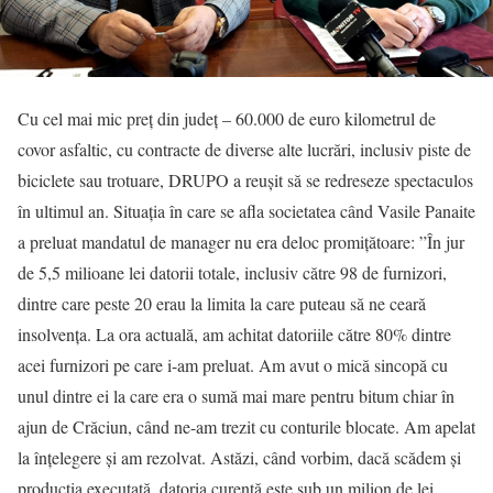
Cu cel mai mic preț din județ – 60.000 de euro kilometrul de
covor asfaltic, cu contracte de diverse alte lucrări, inclusiv piste de
biciclete sau trotuare, DRUPO a reușit să se redreseze spectaculos
în ultimul an. Situația în care se afla societatea când Vasile Panaite
a preluat mandatul de manager nu era deloc promițătoare: ”În jur
de 5,5 milioane lei datorii totale, inclusiv către 98 de furnizori,
dintre care peste 20 erau la limita la care puteau să ne ceară
insolvența. La ora actuală, am achitat datoriile către 80% dintre
acei furnizori pe care i-am preluat. Am avut o mică sincopă cu
unul dintre ei la care era o sumă mai mare pentru bitum chiar în
ajun de Crăciun, când ne-am trezit cu conturile blocate. Am apelat
la înțelegere și am rezolvat. Astăzi, când vorbim, dacă scădem și
producția executată, datoria curentă este sub un milion de lei,