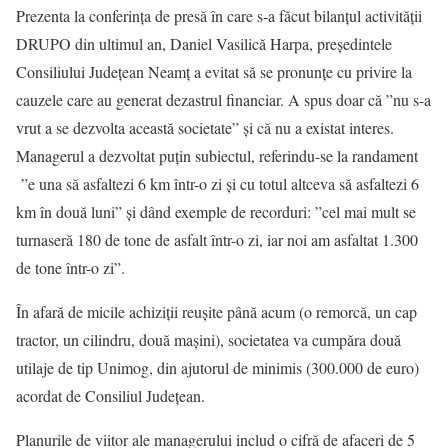
Prezenta la conferința de presă în care s-a făcut bilanțul activității
DRUPO din ultimul an, Daniel Vasilică Harpa, președintele
Consiliului Județean Neamț a evitat să se pronunțe cu privire la
cauzele care au generat dezastrul financiar. A spus doar că ”nu s-a
vrut a se dezvolta această societate” și că nu a existat interes.
Managerul a dezvoltat puțin subiectul, referindu-se la randament
”e una să asfaltezi 6 km într-o zi și cu totul altceva să asfaltezi 6
km în două luni” și dând exemple de recorduri: ”cel mai mult se
turnaseră 180 de tone de asfalt într-o zi, iar noi am asfaltat 1.300
de tone într-o zi”.
În afară de micile achiziții reușite până acum (o remorcă, un cap
tractor, un cilindru, două mașini), societatea va cumpăra două
utilaje de tip Unimog, din ajutorul de minimis (300.000 de euro)
acordat de Consiliul Județean.
Planurile de viitor ale managerului includ o cifră de afaceri de 5