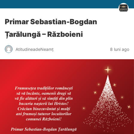
Primar Sebastian-Bogdan
Țarălungă – Războieni
AtitudineadeNeamț
8 luni ago