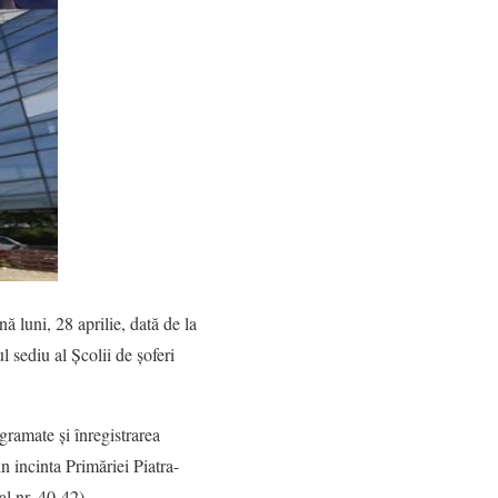
ă luni, 28 aprilie, dată de la
 sediu al Școlii de șoferi
ogramate și înregistrarea
in incinta Primăriei Piatra-
l nr. 40-42).