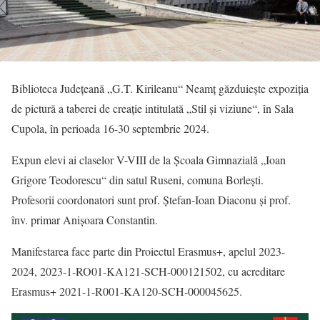
Biblioteca Județeană „G.T. Kirileanu“ Neamț găzduiește expoziția
de pictură a taberei de creație intitulată „Stil și viziune“, în Sala
Cupola, în perioada 16-30 septembrie 2024.
Expun elevi ai claselor V-VIII de la Școala Gimnazială „Ioan
Grigore Teodorescu“ din satul Ruseni, comuna Borlești.
Profesorii coordonatori sunt prof. Ștefan-Ioan Diaconu și prof.
înv. primar Anișoara Constantin.
Manifestarea face parte din Proiectul Erasmus+, apelul 2023-
2024, 2023-1-RO01-KA121-SCH-000121502, cu acreditare
Erasmus+ 2021-1-R001-KA120-SCH-000045625.