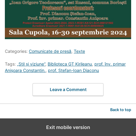
Categories:
Comunicate de presă
,
Texte
Tags:
„Stil și viziune“
,
Biblioteca GT Kirileanu
,
prof. înv. primar
Anișoara Constantin.
,
prof. Ștefan-Ioan Diaconu
Leave a Comment
Back to top
Exit mobile version