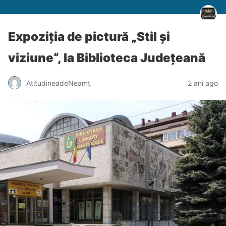
Expoziția de pictură „Stil și
viziune“, la Biblioteca Județeană
AtitudineadeNeamț
2 ani ago