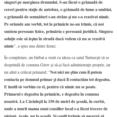
singuri pe marginea drumului. S-au făcut o grămadă de
cereri pentru stație de autobuz, o grămadă de lume a umblat,
o grămadă de semnături s-au strâns și nu s-a rezolvat nimic.
Pe oriunde am vorbit, tot la primărie ne-au trimis, că noi
suntem persoane fizice, primăria e persoană juridică. Singura
soluție este să ieșim în stradă dacă vedem că nu se rezolvă
nimic
”, a spus una dintre femei.
În completare, un bărbat a venit cu ideea ca satul Turturești să se
desprindă de comuna Girov și să-și facă administrație proprie, iar
Noi nici nu știm cum îl putem
un altul a criticat primarul: ”
contacta pe domnul primar și dacă îl contactăm tot degeaba.
E inutil să vorbim cu el, pentru că nimic nu se poate.
Primarul e degeaba în primărie, e degeaba în comuna
noastră. La Căciulești la 150 de metri de școală, în curbă,
unde a murit mama unui consilier local s-a făcut trecere de
pietoni. Acolo, nu la școală. Și copiii trebuie să meargă să