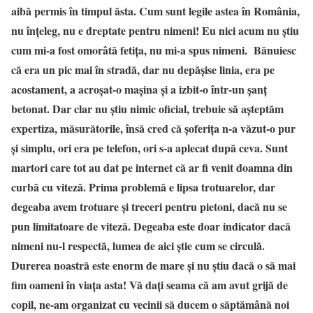
aibă permis în timpul ăsta. Cum sunt legile astea în România,
nu înțeleg, nu e dreptate pentru nimeni! Eu nici acum nu știu
cum mi-a fost omorâtă fetița, nu mi-a spus nimeni. Bănuiesc
că era un pic mai în stradă, dar nu depășise linia, era pe
acostament, a acroșat-o mașina și a izbit-o într-un șanț
betonat. Dar clar nu știu nimic oficial, trebuie să așteptăm
expertiza, măsurătorile, însă cred că șoferița n-a văzut-o pur
și simplu, ori era pe telefon, ori s-a aplecat după ceva. Sunt
martori care tot au dat pe internet că ar fi venit doamna din
curbă cu viteză. Prima problemă e lipsa trotuarelor, dar
degeaba avem trotuare și treceri pentru pietoni, dacă nu se
pun limitatoare de viteză. Degeaba este doar indicator dacă
nimeni nu-l respectă, lumea de aici știe cum se circulă.
Durerea noastră este enorm de mare și nu știu dacă o să mai
fim oameni în viața asta! Vă dați seama că am avut grijă de
copil, ne-am organizat cu vecinii să ducem o săptămână noi