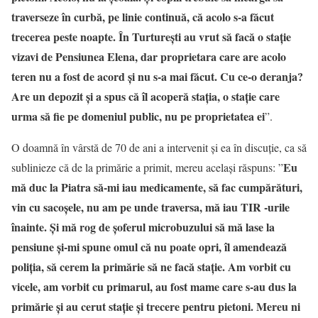
traverseze în curbă, pe linie continuă, că acolo s-a făcut
trecerea peste noapte. În Turturești au vrut să facă o stație
vizavi de Pensiunea Elena, dar proprietara care are acolo
teren nu a fost de acord și nu s-a mai făcut. Cu ce-o deranja?
Are un depozit și a spus că îl acoperă stația, o stație care
urma să fie pe domeniul public, nu pe proprietatea ei
”.
O doamnă în vârstă de 70 de ani a intervenit și ea în discuție, ca să
Eu
sublinieze că de la primărie a primit, mereu același răspuns: ”
mă duc la Piatra să-mi iau medicamente, să fac cumpărături,
vin cu sacoșele, nu am pe unde traversa, mă iau TIR -urile
înainte. Și mă rog de șoferul microbuzului să mă lase la
pensiune și-mi spune omul că nu poate opri, îl amendează
poliția, să cerem la primărie să ne facă stație. Am vorbit cu
vicele, am vorbit cu primarul, au fost mame care s-au dus la
primărie și au cerut stație și trecere pentru pietoni. Mereu ni