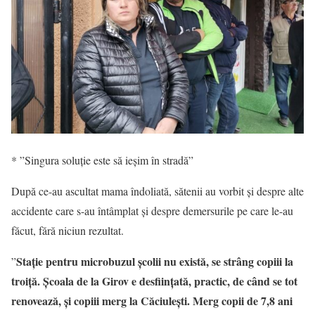
* ”Singura soluție este să ieșim în stradă”
După ce-au ascultat mama îndoliată, sătenii au vorbit și despre alte
accidente care s-au întâmplat și despre demersurile pe care le-au
făcut, fără niciun rezultat.
Stație pentru microbuzul școlii nu există, se strâng copiii la
”
troiță. Școala de la Girov e desființată, practic, de când se tot
renovează, și copiii merg la Căciulești. Merg copii de 7,8 ani