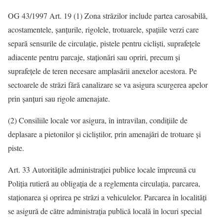
OG 43/1997 Art. 19 (1) Zona străzilor include partea carosabilă,
acostamentele, şanţurile, rigolele, trotuarele, spaţiile verzi care
separă sensurile de circulaţie, pistele pentru ciclişti, suprafeţele
adiacente pentru parcaje, staţionări sau opriri, precum şi
suprafeţele de teren necesare amplasării anexelor acestora. Pe
sectoarele de străzi fără canalizare se va asigura scurgerea apelor
prin şanţuri sau rigole amenajate.
(2) Consiliile locale vor asigura, în intravilan, condiţiile de
deplasare a pietonilor şi cicliştilor, prin amenajări de trotuare şi
piste.
Art. 33 Autorităţile administraţiei publice locale împreună cu
Poliţia rutieră au obligaţia de a reglementa circulaţia, parcarea,
staţionarea şi oprirea pe străzi a vehiculelor. Parcarea în localităţi
se asigură de către administraţia publică locală în locuri special