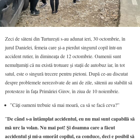
Zeci de săteni din Turturești s-au adunat ieri, 30 octombrie, în
jurul Danielei, femeia care și-a pierdut singurul copil într-un
accident rutier, în dimineața de 12 octombrie. Oamenii sunt
nemulțumiți că nu există trotuare și stații de autobuz iar, în tot
satul, este o singură trecere pentru pietoni. După ce-au discutat
despre problemele nerezolvate de ani de zile, sătenii au stabilit să
protesteze în fața Primăriei Girov, în ziua de 10 noiembrie.
”Câți oameni trebuie să mai moară, ca să se facă ceva?”
De când s-a întâmplat accidentul, eu nu mai sunt capabilă să
”
mă urc la volan. Nu mai pot! Și doamna care a făcut
accidentul și mi-a omorât copilul, ea conduce, deci e posibil să