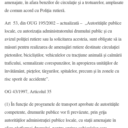
amenajate, în afara benzilor de circulaţie şi a trotuarelor, amplasate
de comun acord cu Poliţia rutieră.
Art 53, din OUG 195/2002 – actualizată – „Autoritățile publice
locale, cu autorizația administratorului drumului public și cu
avizul poliției rutiere sau la solicitarea acesteia, sunt obligate să ia
măsuri pentru realizarea de amenajări rutiere destinate circulației
pietonilor, bicicliștilor, vehiculelor cu tracțiune animală și calmării
traficului, semnalizate corespunzător, în apropierea unităților de
învătământ, piețelor, târgurilor, spitalelor, precum și în zonele cu
risc sporit de accidente”.
OG 43/1997, Articolul 35
(1) În funcție de programele de transport aprobate de autoritățile
competente, drumurile publice vor fi prevăzute, prin grija
autorităților administrației publice locale, cu stații amenajate în
afara platformei drumului, pentru oprirea vehiculelor care