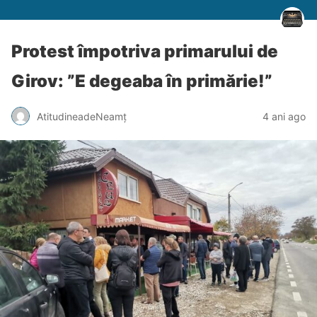
Protest împotriva primarului de
Girov: ”E degeaba în primărie!”
AtitudineadeNeamț
4 ani ago