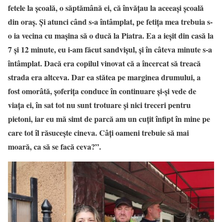
fetele la școală, o săptămână ei, că învățau la aceeași școală
din oraș. Și atunci când s-a întâmplat, pe fetița mea trebuia s-
o ia vecina cu mașina să o ducă la Piatra. Ea a ieșit din casă la
7 și 12 minute, eu i-am făcut sandvișul, și în câteva minute s-a
întâmplat. Dacă era copilul vinovat că a încercat să treacă
strada era altceva. Dar ea stătea pe marginea drumului, a
fost omorâtă, șoferița conduce în continuare și-și vede de
viața ei, în sat tot nu sunt trotuare și nici treceri pentru
pietoni, iar eu mă simt de parcă am un cuțit înfipt în mine pe
care tot îl răsucește cineva. Câți oameni trebuie să mai
moară, ca să se facă ceva?”.