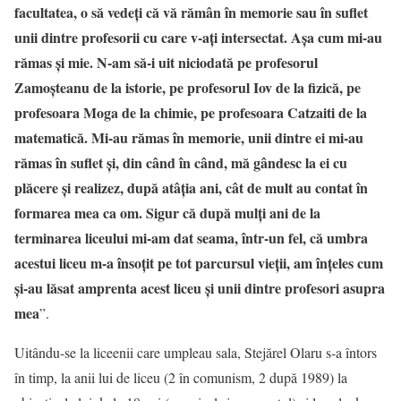
facultatea, o să vedeți că vă rămân în memorie sau în suflet
unii dintre profesorii cu care v-ați intersectat. Așa cum mi-au
rămas și mie. N-am să-i uit niciodată pe profesorul
Zamoșteanu de la istorie, pe profesorul Iov de la fizică, pe
profesoara Moga de la chimie, pe profesoara Catzaiti de la
matematică. Mi-au rămas în memorie, unii dintre ei mi-au
rămas în suflet și, din când în când, mă gândesc la ei cu
plăcere și realizez, după atâția ani, cât de mult au contat în
formarea mea ca om. Sigur că după mulți ani de la
terminarea liceului mi-am dat seama, într-un fel, că umbra
acestui liceu m-a însoțit pe tot parcursul vieții, am înțeles cum
și-au lăsat amprenta acest liceu și unii dintre profesori asupra
mea
”.
Uitându-se la liceenii care umpleau sala, Stejărel Olaru s-a întors
în timp, la anii lui de liceu (2 în comunism, 2 după 1989) la