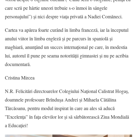
care scrii pe hârtie uneori trebuie s-o înmoi în sângele
personajului”) și nici despre viața privată a Nadiei Comăneci.
Cartea va apărea foarte curând în limba franceză, iar la începutul
anului viitor în limba engleză și pe parcurs în spaniolă și
maghiară, anunțând un succes internațional pe care, în modestia
lui, autorul îl pune pe seama notorității gimnastei și nu pe acribia
documentară.
Cristina Mircea
N.R. Felicitări directoarelor Colegiului Național Calistrat Hogaș,
doamnele profesoare Brîndușa Andrei și Mihaela Cătălina
Tărcăoanu, pentru modul inspirat în care au ales să aducă
”Excelența” în fața elevilor lor și să sărbătorească Ziua Mondială
a Educației!