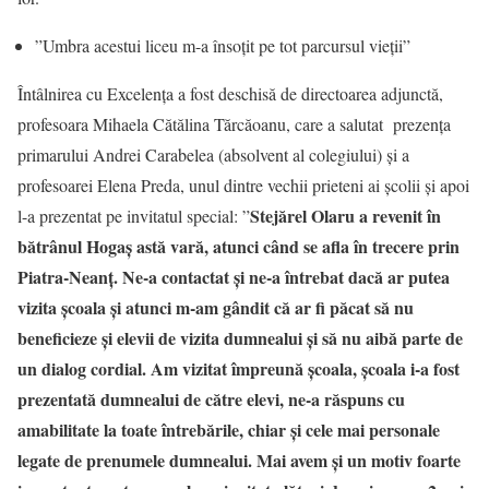
”Umbra acestui liceu m-a însoțit pe tot parcursul vieții”
Întâlnirea cu Excelența a fost deschisă de directoarea adjunctă,
profesoara Mihaela Cătălina Tărcăoanu, care a salutat prezența
primarului Andrei Carabelea (absolvent al colegiului) și a
profesoarei Elena Preda, unul dintre vechii prieteni ai școlii și apoi
Stejărel Olaru a revenit în
l-a prezentat pe invitatul special: ”
bătrânul Hogaș astă vară, atunci când se afla în trecere prin
Piatra-Neanț. Ne-a contactat și ne-a întrebat dacă ar putea
vizita școala și atunci m-am gândit că ar fi păcat să nu
beneficieze și elevii de vizita dumnealui și să nu aibă parte de
un dialog cordial. Am vizitat împreună școala, școala i-a fost
prezentată dumnealui de către elevi, ne-a răspuns cu
amabilitate la toate întrebările, chiar și cele mai personale
legate de prenumele dumnealui. Mai avem și un motiv foarte