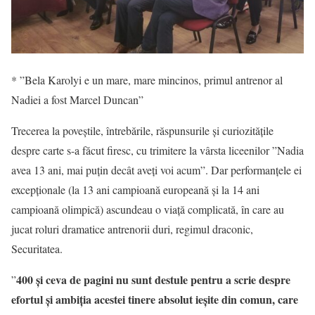
* ”Bela Karolyi e un mare, mare mincinos, primul antrenor al
Nadiei a fost Marcel Duncan”
Trecerea la poveștile, întrebările, răspunsurile și curiozitățile
despre carte s-a făcut firesc, cu trimitere la vârsta liceenilor ”Nadia
avea 13 ani, mai puțin decât aveți voi acum”. Dar performanțele ei
excepționale (la 13 ani campioană europeană și la 14 ani
campioană olimpică) ascundeau o viață complicată, în care au
jucat roluri dramatice antrenorii duri, regimul draconic,
Securitatea.
400 și ceva de pagini nu sunt destule pentru a scrie despre
”
efortul și ambiția acestei tinere absolut ieșite din comun, care