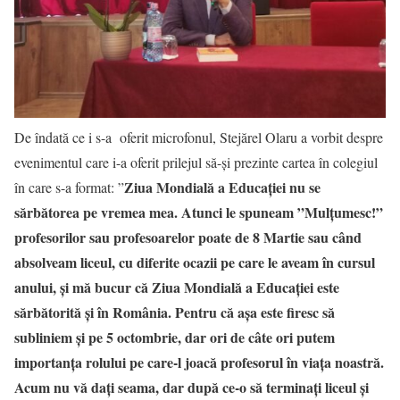
De îndată ce i s-a oferit microfonul, Stejărel Olaru a vorbit despre
evenimentul care i-a oferit prilejul să-și prezinte cartea în colegiul
Ziua Mondială a Educației nu se
în care s-a format: ”
sărbătorea pe vremea mea. Atunci le spuneam ”Mulțumesc!”
profesorilor sau profesoarelor poate de 8 Martie sau când
absolveam liceul, cu diferite ocazii pe care le aveam în cursul
anului, și mă bucur că Ziua Mondială a Educației este
sărbătorită și în România. Pentru că așa este firesc să
subliniem și pe 5 octombrie, dar ori de câte ori putem
importanța rolului pe care-l joacă profesorul în viața noastră.
Acum nu vă dați seama, dar după ce-o să terminați liceul și