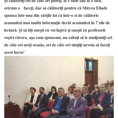
Și călătoriți ori de câte ori puteți, la 5 stele sau la o stea,
oricum o faceți, dar să călătoriți pentru că Mircea Eliade
spunea într-una din cărțile lui că într-o zi de călătorie
acumulezi mai multă informație decât acumulezi în 7 zile de
lectură. Și să fiți onești cu voi înșivă și onești cu profesorii
voștri cărora, așa cum spuneam, nu ezitați să le mulțumiți ori
de câte ori aveți ocazia, ori de câte ori simțiți nevoia să faceți
acest lucru
”.