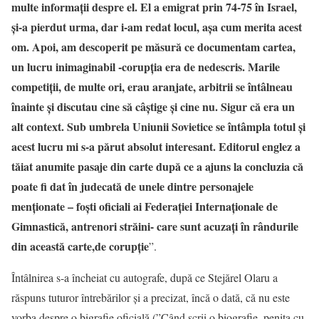
multe informații despre el. El a emigrat prin 74-75 în Israel,
și-a pierdut urma, dar i-am redat locul, așa cum merita acest
om. Apoi, am descoperit pe măsură ce documentam cartea,
un lucru inimaginabil -corupția era de nedescris. Marile
competiții, de multe ori, erau aranjate, arbitrii se întâlneau
înainte și discutau cine să câștige și cine nu. Sigur că era un
alt context. Sub umbrela Uniunii Sovietice se întâmpla totul și
acest lucru mi s-a părut absolut interesant. Editorul englez a
tăiat anumite pasaje din carte după ce a ajuns la concluzia că
poate fi dat în judecată de unele dintre personajele
menționate – foști oficiali ai Federației Internaționale de
Gimnastică, antrenori străini- care sunt acuzați în rândurile
din această carte,de corupție
”.
Întâlnirea s-a încheiat cu autografe, după ce Stejărel Olaru a
răspuns tuturor întrebărilor și a precizat, încă o dată, că nu este
vorba despre o bigrafie oficială (”Când scrii o biografie, penița cu