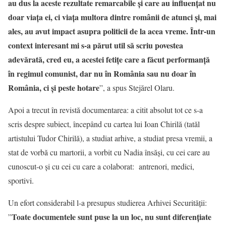
au dus la aceste rezultate remarcabile și care au influențat nu
doar viața ei, ci viața multora dintre românii de atunci și, mai
ales, au avut impact asupra politicii de la acea vreme. Într-un
context interesant mi s-a părut util să scriu povestea
adevărată, cred eu, a acestei fetițe care a făcut performanță
în regimul comunist, dar nu în România sau nu doar în
România, ci și peste hotare
”, a spus Stejărel Olaru.
Apoi a trecut în revistă documentarea: a citit absolut tot ce s-a
scris despre subiect, începând cu cartea lui Ioan Chirilă (tatăl
artistului Tudor Chirilă), a studiat arhive, a studiat presa vremii, a
stat de vorbă cu martorii, a vorbit cu Nadia însăși, cu cei care au
cunoscut-o și cu cei cu care a colaborat: antrenori, medici,
sportivi.
Un efort considerabil l-a presupus studierea Arhivei Securității:
Toate documentele sunt puse la un loc, nu sunt diferențiate
”