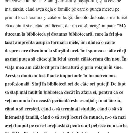
obiectivele lui de la 18 ani (permisul și pașaportul) și la cele de
mai târziu, când avea deja o familie pe care o punea mereu pe
primul loc: literatura și călătoriile. Și, dincolo de toate, a mărturisit
Mă
că a chiulit și el când era licean, dar nu ca să meagă în parc: ”
duceam la bibliotecă și doamna bibliotecară, care la fel și-a
lăsat amprenta asupra formării mele, îmi dădea o carte
despre care discutam la sfârșitul orei, îmi spunea ce alte cărți
aș mai putea să citesc și în felul acesta călătoream din nou. În
viața mea am călătorit prin literatură și prin voiajul în sine.
Acestea două au fost foarte importante în formarea mea
profesională. Stați în bibliotecă ori de câte ori puteți! De fapt
să stați mai mult în bibliotecă decât în afara ei, pentru că ce
veți acumula în această perioadă este esențial și mai târziu,
când o să creșteți, când o să terminați studiile, când o să vă
întemeiați familii, când o să aveți locuri de muncă, n-o să mai
aveți timpul pe care-l aveți astăzi pentru a-l petrece cu o carte.