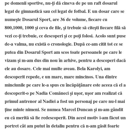
pe domenii sportive, nu-ți dă cineva de pe un raft dosarul
legat de gimnastică sau cel legat de fotbal. E un dosar care se
numește Dosarul Sport, are 36 de volume, fiecare cu
800,1000, 1000 și ceva de file, și trebuie să citești fiecare filă să
vezi ce-ți trebuie, ce descoperi și ce poți folosi. Acolo sunt puse
de-a valma, nu există o cronologie. După ce-am citit tot ce se
putea din Dosarul Sport am scos toate persoanele pe care le
vizam și m-am dus din nou în arhive, pentru a descoperi dacă
ele au dosare. Cele mai multe aveau. Bela Karolyi, am
descoperit repede, e un mare, mare mincinos. Una dintre
minciunile pe care le-a spus cu încăpățânare este aceea că el a
descoperit-o pe Nadia Comăneci și ușor, ușor am realizat că
primul antrenor al Nadiei a fost un personaj pe care nu-l mai
ține minte nimeni. Se numea Marcel Duncan și m-am gândit
eu că merită să fie redescoperit. Din acest motiv i-am făcut un
portret cât am putut în detaliu pentru că n-am găsit foarte