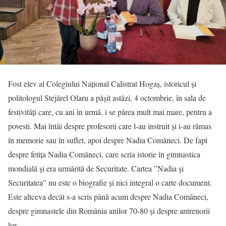
Fost elev al Colegiului Național Calistrat Hogaș, istoricul și
politologul Stejărel Olaru a pășit astăzi, 4 octombrie, în sala de
festivități care, cu ani în urmă, i se părea mult mai mare, pentru a
povesti. Mai întâi despre profesorii care l-au instruit și i-au rămas
în memorie sau în suflet, apoi despre Nadia Comăneci. De fapt
despre fetița Nadia Comăneci, care scria istorie în gimnastica
mondială și era urmărită de Securitate. Cartea ”Nadia și
Securitatea” nu este o biografie și nici integral o carte document.
Este altceva decât s-a scris până acum despre Nadia Comăneci,
despre gimnastele din România anilor 70-80 și despre antrenorii
lor.