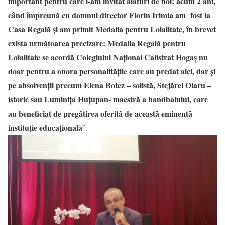
important pentru care l-am invitat alături de noi: acum 2 ani,
când împreună cu domnul director Florin Irimia am fost la
Casa Regală și am primit Medalia pentru Loialitate, în brevet
exista următoarea precizare: Medalia Regală pentru
Loialitate se acordă Colegiului Național Calistrat Hogaș nu
doar pentru a onora personalitățile care au predat aici, dar și
pe absolvenții precum Elena Botez – solistă, Stejărel Olaru –
istoric sau Luminița Huțupan- maestră a handbalului, care
au beneficiat de pregătirea oferită de această eminentă
instituție educațională
”.