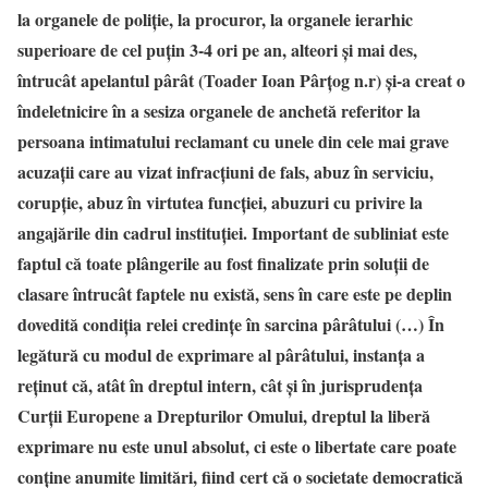
la organele de poliție, la procuror, la organele ierarhic
superioare de cel puțin 3-4 ori pe an, alteori și mai des,
întrucât apelantul pârât (Toader Ioan Pârțog n.r) și-a creat o
îndeletnicire în a sesiza organele de anchetă referitor la
persoana intimatului reclamant cu unele din cele mai grave
acuzații care au vizat infracțiuni de fals, abuz în serviciu,
corupție, abuz în virtutea funcției, abuzuri cu privire la
angajările din cadrul instituției. Important de subliniat este
faptul că toate plângerile au fost finalizate prin soluții de
clasare întrucât faptele nu există, sens în care este pe deplin
dovedită condiția relei credințe în sarcina pârâtului (…) În
legătură cu modul de exprimare al pârâtului, instanța a
reținut că, atât în dreptul intern, cât și în jurisprudența
Curții Europene a Drepturilor Omului, dreptul la liberă
exprimare nu este unul absolut, ci este o libertate care poate
conține anumite limitări, fiind cert că o societate democratică