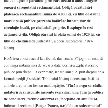
ilicit al faptelor pârâtului prin care acesta a adus atingere
onoarei şi reputaţiei reclamantului. Obligă pârâtul să-i
plătească reclamantului suma de 4.000 lei, cu titlu de daune
morale şi să publice prezenta hotărâre într-un ziar de
circulaţie locală, pe cheltuială proprie. Respinge în rest
acţiunea civilă. Obligă pârâtul la plata sumei de 1920 lei, cu
titlu de cheltuieli de judecată
”, a decis Judecătoria Piatra-
Neamț.
Hotărârea a fost atacată la tribunal, dar Toader Pîrțog n-a reușit să
convingă instanța nici de această dată, deși și-a explicat ieșirile
publice prin dreptul la exprimare, iar reclamațiile, prin dreptul de a
formula petiții și sesizări. Tribunalul Neamț a constatat, însă, că
Fără a nega sarcinile,
ambele drepturi au fost cu mult depășite: ”
îndatoririle și riscurile inerente exercitării unei funcții publice
de conducere, trebuie observat că, începând cu anul 2014,
intimatul reclamat (Eugen Pancu, n.r.) ”dă cu subsemnatul”