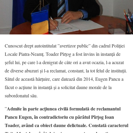
Cunoscut drept autointitulat ”avertizor public” din cadrul Poliției
Locale Piatra-Neamț. Toader Pîrțog a fost învins în instanță de
șeful lui, pe care l-a denigrat de câte ori a avut ocazia, l-a acuzat
de diverse abuzuri și l-a reclamat, constant, la tot felul de instituții.
Sătul de această hărțuire, care datează din 2014, Eugen Pancu a
făcut o acțiune în instanță și a solicitat daune morale de la
subordonatul său.
Admite în parte acţiunea civilă formulată de reclamantul
”
Pancu Eugen, în contradictoriu cu pârâtul Pîrţog Ioan
Toader, având ca obiect daune delictuale. Constată caracterul