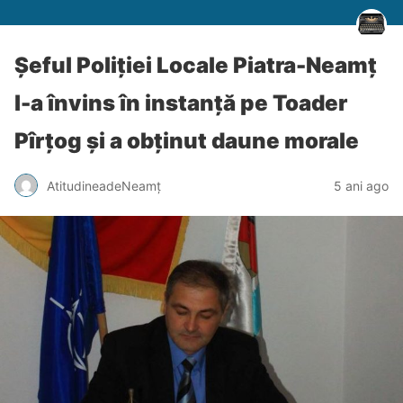
Șeful Poliției Locale Piatra-Neamț
l-a învins în instanță pe Toader
Pîrțog și a obținut daune morale
AtitudineadeNeamț
5 ani ago