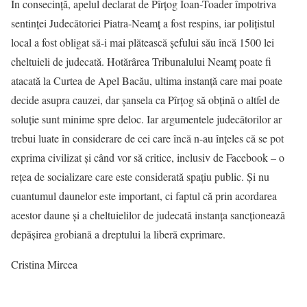
În consecință, apelul declarat de Pîrţog Ioan-Toader împotriva
sentinţei Judecătoriei Piatra-Neamţ a fost respins, iar polițistul
local a fost obligat să-i mai plătească șefului său încă 1500 lei
cheltuieli de judecată. Hotărârea Tribunalului Neamț poate fi
atacată la Curtea de Apel Bacău, ultima instanță care mai poate
decide asupra cauzei, dar șansela ca Pîrțog să obțină o altfel de
soluție sunt minime spre deloc. Iar argumentele judecătorilor ar
trebui luate în considerare de cei care încă n-au înțeles că se pot
exprima civilizat și când vor să critice, inclusiv de Facebook – o
rețea de socializare care este considerată spațiu public. Și nu
cuantumul daunelor este important, ci faptul că prin acordarea
acestor daune și a cheltuielilor de judecată instanța sancționează
depășirea grobiană a dreptului la liberă exprimare.
Cristina Mircea