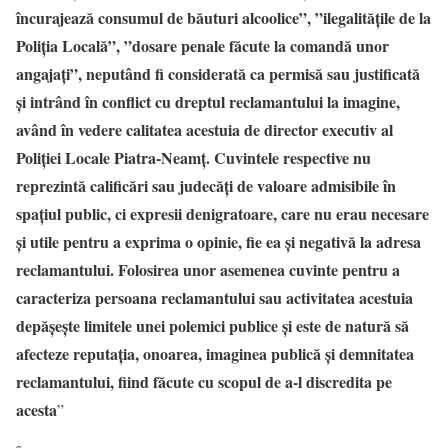
încurajează consumul de băuturi alcoolice”, ”ilegalitățile de la
Poliția Locală”, ”dosare penale făcute la comandă unor
angajați”, neputând fi considerată ca permisă sau justificată
și intrând în conflict cu dreptul reclamantului la imagine,
având în vedere calitatea acestuia de director executiv al
Poliției Locale Piatra-Neamț. Cuvintele respective nu
reprezintă calificări sau judecăți de valoare admisibile în
spațiul public, ci expresii denigratoare, care nu erau necesare
și utile pentru a exprima o opinie, fie ea și negativă la adresa
reclamantului. Folosirea unor asemenea cuvinte pentru a
caracteriza persoana reclamantului sau activitatea acestuia
depășește limitele unei polemici publice și este de natură să
afecteze reputația, onoarea, imaginea publică și demnitatea
reclamantului, fiind făcute cu scopul de a-l discredita pe
acesta
”