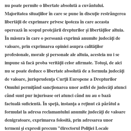
nu poate permite o libertate absolută a cuvântului.
Majoritatea situațiilor în care se pune în discuție restrângerea
libertății de exprimare privesc ipoteza în care aceasta
operează în scopul protejării drepturilor și libertăților altuia.
În măsura în care o persoană exprimă anumite judecăți de
valoare, prin exprimarea opiniei asupra calităților
profesionale, morale și personale ale altuia, acesteia nu i se
impune să facă proba verității celor afirmate. Totuși, de aici
nu se poate deduce o libertate absolută de a formula judecăți
de valoare, jurisprudența Curții Europene a Drepturilor
Omului permițând sancționarea unor astfel de judecăți atunci
când sunt pur injurioase ori atunci când nu au o bază
factuală suficientă. În speță, instanța a reținut că pârâtul a
formulat la adresa reclamantului anumite judecăți de valoare
denigratoare, exprimarea folosită, prin adresarea unor
termeni și expresii precum ”directorul Poliției Locale